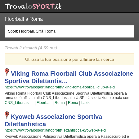
Floorball a Roma
Trovati 2 risultati (4.69 ms)
Utilizza la tua posizione per affinare la ricerca
Viking Roma Floorball Club Associazione
Sportiva Dilettantis…
https://www.trovalosport.it/noprofit/viking-roma-floorball-club-a-s-d
Viking Roma Floorball Club Associazione Sportiva Dilettantistica opera a
roma ed è affiliata alla CNS_Libertas, alla UISP. L'associazione è nata con
l'intento di promuovere il floorball offrendo corsi rivolti a bambini e ragazzi.
|
|
|
|
CNS_Libertas
Floorball
Roma
Roma
Lazio
Viking Roma Floorball Club Associazione Sportiva Dilettantistica è radicata
nella comunità di roma e al loro interno sono cresciute generazioni di
bambini e ragazzi che hanno imparato i valori fondamentali dello sport e
Kyoweb Associazione Sportiva
l'importanza del lavoro di squadra. I loro istruttori di floorball sono tra i più
Dilettantistica
esperti e qualificati della zona e sono sicuramente i più adatti a sviluppare il
talento dei bambini che iniziano a giocare e dei ragazzi che vogliono
https://www.trovalosport.it/noprofit/ilettantistica-kyoweb-a-s-d
raggiungere livelli di eccellenza. Per questo motivo Viking Roma Floorball
Kyoweb Associazione Polisportiva Dilettantistica opera a Passoscuro ed è
Club Associazione Sportiva Dilettantistica sarà contenta di accogliere anche