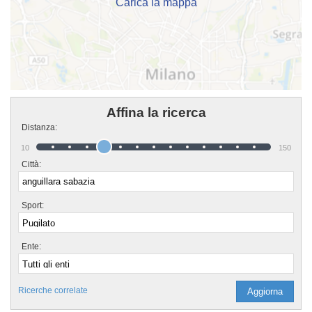
Carica la mappa
Affina la ricerca
Distanza:
10
150
Città:
Sport:
Ente:
Ricerche correlate