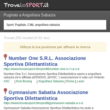
Pugilato a Anguillara Sabazia
Trovati 255 risultati (0.01 sec)
Utilizza la tua posizione per affinare la ricerca
Number One S.r.l. Associazione
Sportiva Dilettantistica
https://www.trovalosport.it/noprofit/number-one-s-r-l-a-s-d
Number One S.r.l. Associazione Sportiva Dilettantistica opera a anguillara
sabazia ed è affiliata all'ENDAS, all'ASC. L'associazione è nata con l'intento
di promuovere La kick boxing organizzando corsi rivolti a bambini, ragazzi e
|
|
|
|
ASC
Kick Boxing
Anguillara Sabazia
Roma
Lazio
adulti. Se desiderate che vostro figlio o vostra figlia impari la disciplina, il
rispetto e la concentrazione, La kick boxing è sicuramente lo sport più adatto.
I loro maestri di kick boxing seguiranno i vostri figli passo per passo, ma
Gymnasium Sabatia Associazione
restando sempre nell'ottica di sviluppare i talenti e le capacità personali di
Sportiva Dilettantistica
ciascun atleta. Number One S.r.l. Associazione Sportiva Dilettantistica da
sempre accoglie i bambini e i ragazzi di anguillara sabazia, in un ambiente
https://www.trovalosport.it/noprofit/gymnasium-sabatia-a-s-d
serio e sano, in cui i vostri figli troveranno sicuramente uno sfogo e uno
Gymnasium Sabatia Associazione Sportiva Dilettantistica ha sede a
svago e tanti nuovi amici. Gli allenamenti si svolgono in palestra a anguillara