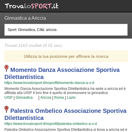
Ginnastica a Ariccia
Trovati 1163 risultati (0.01 sec)
Utilizza la tua posizione per affinare la ricerca
Momento Danza Associazione Sportiva
Dilettantistica
https://www.trovalosport.it/noprofit/momento-danza-a-s-d
Momento Danza Associazione Sportiva Dilettantistica ha sede a ariccia ed è
affiliata alla UISP. Il loro fine è quello di promuovere la ginnastica
proponendo gare sul territorio e corsi per bambini, ragazzi e adulti. L'attività è
|
|
|
|
UISP
Ginnastica
Ariccia
Roma
Lazio
incentrata sia sullo sviluppo delle capacità motorie e fisiche degli atleti sia
sulla implementazione di quelle qualità personali che si acquisiscono
quotidianamente affrontando sfide difficili. Proprio per questo motivo gli
Palestra Ombelico Associazione Sportiva
allenatori sono tra i più preparati della provincia e sono convinti di poter
Dilettantistica
trasmettere quelle qualità in cui Momento Danza Associazione Sportiva
Dilettantistica crede fin dalla sua genesi. La passione, i sacrifici e la continua
https://www.trovalosport.it/noprofit/palestra-ombelico-a-s-d
ricerca della chiave per crescere e superare i propri limiti personali rendono
Palestra Ombelico Associazione Sportiva Dilettantistica si trova a ariccia ed è
la ginnastica uno sport unico e da cui si viene immediatamente colpiti.