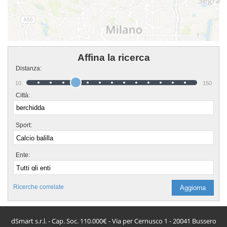
Affina la ricerca
Distanza:
10
150
Città:
Sport:
Ente:
Ricerche correlate
dSmart s.r.l. - Cap. Soc. 110.000€ - Via per Cernusco 1 - 20041 Bussero