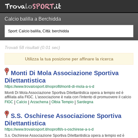
Calcio balilla a Berchidda
Trovati 58 risultati (0.01 sec)
Utilizza la tua posizione per affinare la ricerca
Monti Di Mola Associazione Sportiva
Dilettantistica
https://www.trovalosport.it/noprofit/monti-di-mola-a-s-d
Monti Di Mola Associazione Sportiva Dilettantistica opera a tempio ed è
affiliata alla FIGC. L'associazione è nata con l'intento di promuovere il calcio
offrendo corsi rivolti a bambini e ragazzi. Monti Di Mola Associazione
|
|
|
|
FIGC
Calcio
Arzachena
Olbia Tempio
Sardegna
Sportiva Dilettantistica è radicata nella comunità di tempio e al loro interno
sono cresciute generazioni di bambini e ragazzi che hanno imparato i valori
fondamentali dello sport e l'importanza del lavoro di squadra. I loro istruttori
S.s. Oschirese Associazione Sportiva
di calcio sono tra i più esperti e qualificati della zona e sono sicuramente i
Dilettantistica
più adatti a sviluppare il talento dei bambini che iniziano a giocare e dei
ragazzi che vogliono raggiungere livelli di eccellenza. Per questo motivo
https://www.trovalosport.it/noprofit/s-s-oschirese-a-s-d
Monti Di Mola Associazione Sportiva Dilettantistica sarà lieta di accogliere
S.s. Oschirese Associazione Sportiva Dilettantistica opera a tempio ed è
anche tuo figlio all'interno dell'associazione, perché possa raggiungere il