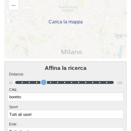
con cui allenarti, istruttori qualificati e un ambiente amichevole. Se vuoi
iscriverti o semplicemente scoprire di più sui loro corsi puoi andare in sede o
mandare un messaggio cliccando sul bottone "Contattaci" presente nella
pagina.
Carica la mappa
Affina la ricerca
Distanza:
10
150
Città:
Sport:
Ente: