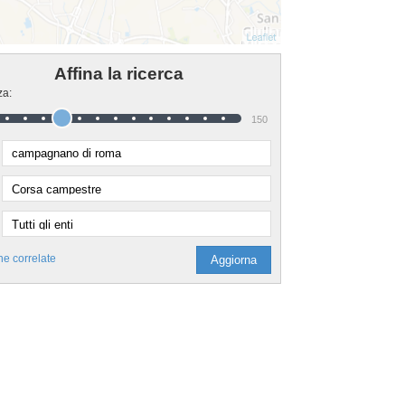
Affina la ricerca
za:
150
he correlate