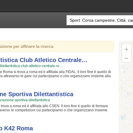
sizione per affinare la ricerca
tistica Club Atletico Centrale…
ilettantistica-club-atletico-centrale-ro…
 Roma si trova a roma ed è affiliata alla FIDAL. Il loro fine è quello di
ova attraverso le gare cui partecipiamo o che organizzano insieme alla
l divertimento! Certo, non tutti possono avere la certezza di diventare
mbizione e coltivare i propri sogni! Gli istruttori sono i migliori
esperienza nel settore; per loro non c'è cosa più bella del crescere
a passione, abilità... e i tanti trucchetti imparati in tutta una vita! Chi
e Sportiva Dilettantistica
 dei sinceri professionisti. Associazione Sportiva Dilettantistica Club
ciazione-sportiva-dilettantistica
che possono davvero offrire questa certezza. Associazione Sportiva
comunità in cui potrai trovare un ambiente sincero e sereno in cui
trova a roma ed è affiliata allo CSEN. Il loro fine è quello di formare
rti o semplicemente scoprire di più sui loro corsi puoi venire in sede o
ttraverso le competizioni cui partecipiamo o che organizzano insieme
 presente nella pagina.
. del divertimento! Certo, non tutti possono avere la certezza di
 avere questa ambizione e coltivare i grandi sogni della Vita! Gli
oro spalle anni ed anni di esperienze in questo mondo; per loro non c'è
ni di atleti e condividere la propria passione, abilità... e i tanti
ico K42 Roma
campestre deve affidarsi unicamente a dei sicuri professionisti. Timorosi