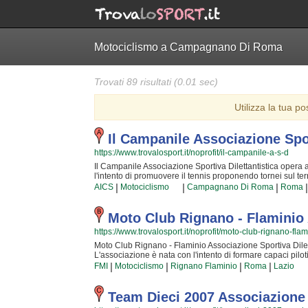
Motociclismo a Campagnano Di Roma
Trovati 89 risultati (0.01 sec)
Utilizza la tua po
Il Campanile Associazione Spor
https://www.trovalosport.it/noprofit/il-campanile-a-s-d
Il Campanile Associazione Sportiva Dilettantistica opera 
l'intento di promuovere il tennis proponendo tornei sul terri
sulla definizione delle capacità motorie e fisiche degli at
|
|
|
|
AICS
Motociclismo
Campagnano Di Roma
Roma
quotidianamente affrontando sfide articolate. Proprio per q
convinti di poter trasmettere quelle qualità in cui Il Camp
fondazione. La passione, i sacrifici e la continua ricerca d
Moto Club Rignano - Flaminio 
tennis uno sport unico e da cui si viene immediatamente s
https://www.trovalosport.it/noprofit/moto-club-rignano-flam
comunità in cui potrai trovare nuovi amici con cui allenarti,
semplicemente scoprire di più sui loro corsi puoi andare 
Moto Club Rignano - Flaminio Associazione Sportiva Dilettan
presente nella pagina.
L'associazione è nata con l'intento di formare capaci pilot
partecipiamo o che organizzano insieme alla FMI! Il tutto a
|
|
|
|
FMI
Motociclismo
Rignano Flaminio
Roma
Lazio
hanno la sicurezza di diventare dei piloti professionisti
veramente! Gli istruttori sono tra i più professionali della
non c'è cosa migliore del crescere nuove generazioni di pil
Team Dieci 2007 Associazione S
vita! Al giorno d'oggi chi vuole fare motociclismo deve affid