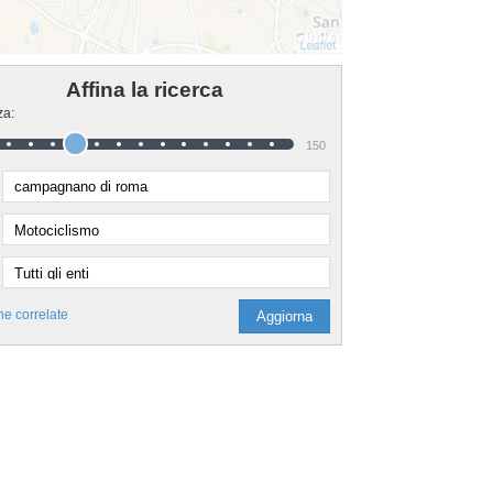
Affina la ricerca
za:
150
he correlate