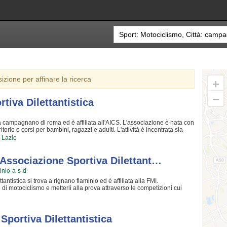
sizione per affinare la ricerca
tiva Dilettantistica
a campagnano di roma ed è affiliata all'AICS. L'associazione è nata con
torio e corsi per bambini, ragazzi e adulti. L'attività è incentrata sia
leti sia sulla formazione di quelle qualità personali che si acquisiscono
Lazio
uesto motivo gli allenatori sono tra i migliori della Provincia e sono
anile Associazione Sportiva Dilettantistica crede fin dalla sua
ella chiave per crescere e superare i propri limiti personali rendono il
Associazione Sportiva Dilettant…
tupiti. Il Campanile Associazione Sportiva Dilettantistica è una grande
inio-a-s-d
 istruttori qualificati e un ambiente sereno. Se vuoi iscriverti o
in sede o scrivere un messaggio cliccando sul bottone "Contattaci"
tistica si trova a rignano flaminio ed è affiliata alla FMI.
i di motociclismo e metterli alla prova attraverso le competizioni cui
ll'insegna della più elevata sicurezza e... dello spasso! Certo, non tutti
 ma è corretto che chiunque possa inseguire questo sogno e provarci
 Provincia ed hanno alle loro spalle anni ed anni di esperienza; per loro
oti e sharare la propria esperienza... e i tanti trucchi imparati in una
portiva Dilettantistica
arsi unicamente (specie se vuole farlo fare ai propri figli) a dei sinceri