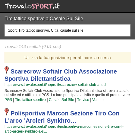
Tiro tattico sportivo a Casale Sul Sile
Trovati 143 risultati (0.01 sec)
Utilizza la tua posizione per affinare la ricerca
Scarecrow Softair Club Associazione
Sportiva Dilettantistica
https://www.trovalosport.it/noprofit/scarecrow-softair-club-a-s-d
Scarecrow Softair Club Associazione Sportiva Dilettantistica si trova a casale
sul sile ed è affiliata al PGS. La loro principale attività è quella di promuovere
il tiro tattico sportivo proponendo gare sul territorio e corsi per bambini,
|
|
|
|
PGS
Tiro tattico sportivo
Casale Sul Sile
Treviso
Veneto
ragazzi e adulti. L'attività è incentrata sia sul miglioramento delle capacità
motorie e fisiche degli atleti sia sulla creazione di quelle qualità personali
che si acquisiscono quotidianamente affrontando sfide difficili. Proprio per
Polisportiva Marcon Sezione Tiro Con
questo motivo gli allenatori sono tra i più preparati della zona e sono capaci
L'arco 'arcieri Synkhro…
di trasmettere quelle qualità in cui Scarecrow Softair Club Associazione
Sportiva Dilettantistica crede fin dalla sua nascita. La passione, i sacrifici e la
https://www.trovalosport.it/noprofit/polisportiva-marcon-sezione-tiro-con-l-
continua ricerca della chiave per migliorare e superare i propri limiti
arco-arcieri-synkhro-a-s…
personali rendono il tiro tattico sportivo uno sport unico e da cui si viene