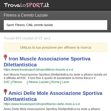
Fitness a Cerreto Laziale
Trovati 903 risultati (0.01 sec)
Utilizza la tua posizione per affinare la ricerca
Iron Muscle Associazione Sportiva
Dilettantistica
https://www.trovalosport.it/noprofit/iron-muscle-a-s-d
Iron Muscle Associazione Sportiva Dilettantistica ha sede a albano laziale ed
è affiliata all'ASC. Il loro fine è quello di aumentare la forma fisica e il
benessere delle persone organizzando attività sul territorio (anche per
|
|
|
|
ASC
Fitness
Albano Laziale
Roma
Lazio
bambini e ragazzi). Le loro lezioni aiutano a sviluppare le capacità motorie e
fisiche ed a sono utili a il proprio aspetto fisico per arrivare ad una maggior
sicurezza individuale operando anche sulla propria autostima. I loro istruttori
Amici Delle Mole Associazione Sportiva
sono i migliori della provincia e si preparano costantemente partecipando
Dilettantistica
agli aggiornamenti {text_aff3} per garantire la massima serenità e
professionalità ai loro iscritti. Il risultato e il divertimento che si producono
https://www.trovalosport.it/noprofit/amici-delle-mole-a-s-d
facendo fitness rendono questa attività davvero speciale, per cui, una volta
Amici Delle Mole Associazione Sportiva Dilettantistica ha sede a albano
che sarete partiti, non potrete più dimenticarla! Prova... e vedrai! Iron Muscle