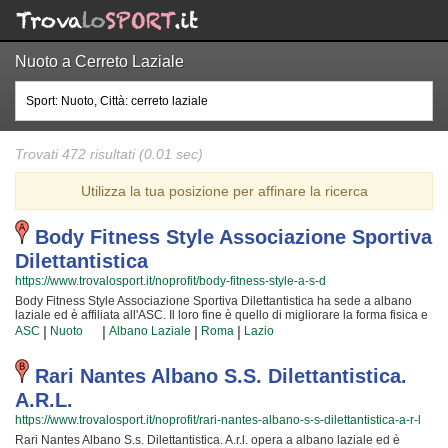
Nuoto a Cerreto Laziale
Trovati 472 risultati (0.01 sec)
Utilizza la tua posizione per affinare la ricerca
Body Fitness Style Associazione Sportiva
Dilettantistica
https://www.trovalosport.it/noprofit/body-fitness-style-a-s-d
Body Fitness Style Associazione Sportiva Dilettantistica ha sede a albano
laziale ed è affiliata all'ASC. Il loro fine è quello di migliorare la forma fisica e
il benessere delle persone organizzando lezioni sul territorio (anche per
|
|
|
|
ASC
Nuoto
Albano Laziale
Roma
Lazio
bambini e ragazzi). Le loro attività aiutano a sviluppare le capacità motorie e
fisiche ed a aiutano a il proprio aspetto fisico per raggiungere una maggior
sicurezza individuale lavorando anche sulla propria autostima. I loro docenti
Rari Nantes Albano S.s. Dilettantistica.
sono i più preparati della provincia e si preparano costantemente
A.r.l.
partecipando ai corsi {text_aff3} per garantire la massima tranquillità e
professionalità ai loro iscritti. Il risultato e il divertimento che si producono
https://www.trovalosport.it/noprofit/rari-nantes-albano-s-s-dilettantistica-a-r-l
facendo fitness rendono questa attività davvero speciale, per cui, una volta
Rari Nantes Albano S.s. Dilettantistica. A.r.l. opera a albano laziale ed è
che avrete cominciato, non potrete più farne a meno! Provare per credere!!!