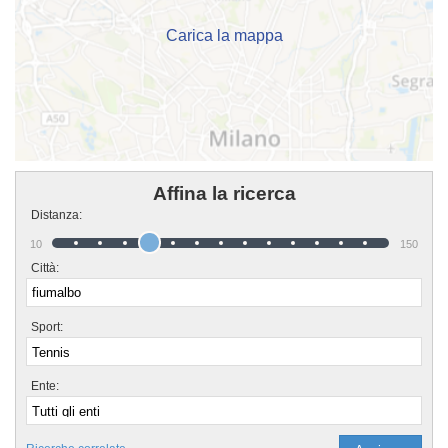
"Contattaci" presente nella pagina.
Carica la mappa
Affina la ricerca
Distanza:
10
150
Città:
Sport:
Ente: