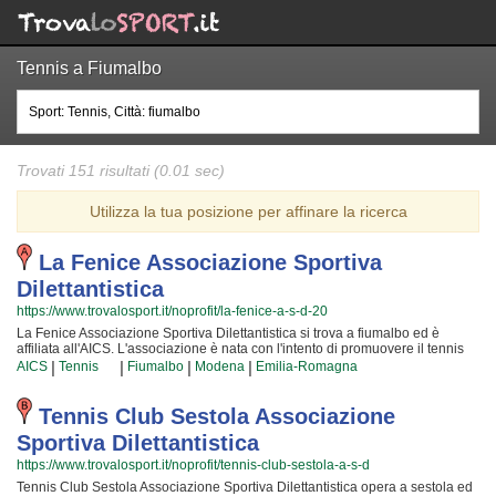
Tennis a Fiumalbo
Trovati 151 risultati (0.01 sec)
Utilizza la tua posizione per affinare la ricerca
La Fenice Associazione Sportiva
Dilettantistica
https://www.trovalosport.it/noprofit/la-fenice-a-s-d-20
La Fenice Associazione Sportiva Dilettantistica si trova a fiumalbo ed è
affiliata all'AICS. L'associazione è nata con l'intento di promuovere il tennis
proponendo tornei sul territorio e corsi per bambini, ragazzi e adulti. L'attività
|
|
|
|
AICS
Tennis
Fiumalbo
Modena
Emilia-Romagna
è incentrata sia sullo sviluppo delle capacità motorie e fisiche degli atleti sia
sulla formazione di quelle qualità personali che si acquisiscono
quotidianamente affrontando sfide complesse. Proprio per questo motivo gli
Tennis Club Sestola Associazione
allenatori sono tra i migliori della Provincia e sono capaci di trasmettere quei
Sportiva Dilettantistica
valori in cui La Fenice Associazione Sportiva Dilettantistica crede fin dalla
sua fondazione. La passione, i sacrifici e la continua ricerca della chiave per
https://www.trovalosport.it/noprofit/tennis-club-sestola-a-s-d
crescere e superare i propri limiti personali rendono il tennis uno sport unico
Tennis Club Sestola Associazione Sportiva Dilettantistica opera a sestola ed
e da cui si viene immediatamente stupiti. La Fenice Associazione Sportiva