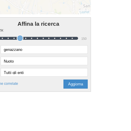
Affina la ricerca
za:
150
he correlate