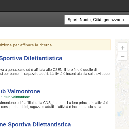
sizione per affinare la ricerca
portiva Dilettantistica
va a genazzano ed è affiliata allo CSEN. Il loro fine è quello di
 per bambini, ragazzi e adulti. L'attività è incentrata sia sullo sviluppo
eazione di quelle qualità personali che si acquisiscono quotidianamente
llenatori sono tra i più preparati della zona e sono in grado di trasmettere
ettantistica crede fin dalla sua fondazione. La passione, i sacrifici e la
ropri limiti personali rendono il nuoto uno sport unico e da cui si viene
Club Valmontone
iva Dilettantistica è una grande comunità in cui potrai trovare nuovi
rizia-club-valmontone
e amichevole. Se vuoi iscriverti o semplicemente informarti sui loro corsi
l bottone "Contattaci" presente nella pagina.
lmontone ed è affiliata alla CNS_Libertas. La loro principale attività è
corsi per bambini, ragazzi e adulti. L'attività è incentrata sia sulla
ia sulla creazione di quelle qualità personali che si acquisiscono
uesto motivo gli istruttori sono tra i più preparati della zona e sono
stica Patrizia Club Valmontone crede fin dalla sua fondazione. La
 crescere e superare i propri limiti personali rendono il nuoto uno sport
ne Sportiva Dilettantistica
ttantistica Patrizia Club Valmontone è una grande comunità in cui potrai