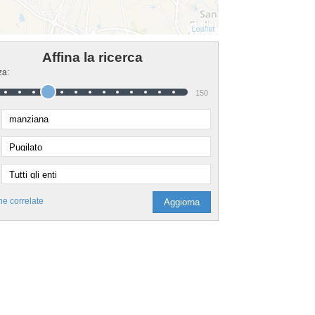
Affina la ricerca
za:
150
he correlate