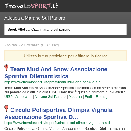
Atletica a Marano Sul Panaro
Trovati 223 risultati (0.01 sec)
Utilizza la tua posizione per affinare la ricerca
Team Mud And Snow Associazione
Sportiva Dilettantistica
https://www.trovalosport.it/noprofit/team-mud-and-snow-a-s-d
Team Mud And Snow Associazione Sportiva Dilettantistica ha sede a marano
sul panaro ed è affiliata alla UISP. Il loro fine è quello di formare nuovi atleti di
ciclismo e metterli alla prova attraverso le gare cui partecipiamo o che
|
|
|
|
UISP
Atletica
Marano Sul Panaro
Modena
Emilia-Romagna
organizzano insieme alla UISP! Il tutto all'insegna della totale sicurezza e...
del divertimento! Certo, non tutti possono avere la certezza di diventare dei
campioni ma è sicurezza che chiunque possa avere questa ambizione e
Circolo Polisportiva Olimpia Vignola
coltivare le proprie passioni! Gli istruttori sono i migliori della Provincia ed
Associazione Sportiva D…
hanno alle loro spalle anni ed anni di esperienze nel settore; per loro non c'è
cosa più bella del crescere nuove generazioni di atleti e mettere a
https://www.trovalosport.it/noprofit/circolo-pol-olimpia-vignola-a-s-d
disposizione la propria passione, abilità... e i tanti trucchetti imparati in tutta
Circolo Polisportiva Olimpia Vignola Associazione Sportiva Dilettantistica ha
una vita! Chi vuole fare oggi ciclismo deve affidarsi unicamente a dei sicuri