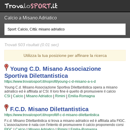
Calcio a Misano Adriatico
Trovati 503 risultati (0.01 sec)
Utilizza la tua posizione per affinare la ricerca
Young C.d. Misano Associazione
Sportiva Dilettantistica
https://www.trovalosport.it/noprofit/young-c-d-misano-a-s-d
Young C.d. Misano Associazione Sportiva Dilettantistica opera a misano
adriatico ed è affiliata al CSI. Il loro fine è quello di promuovere il calcio
proponendo corsi rivolti a bambini e ragazzi. Young C.d. Misano
|
|
|
|
CSI
Calcio
Misano Adriatico
Rimini
Emilia-Romagna
Associazione Sportiva Dilettantistica è radicata nella comunità di misano
adriatico e al loro interno sono cresciute generazioni di bambini e ragazzi
che hanno imparato i valori fondamentali dello sport e l'importanza del lavoro
F.c.d. Misano Dilettantistica
di squadra. I loro istruttori di calcio sono tra i più esperti e qualificati della
https://www.trovalosport.it/noprofit/f-c-d-misano-dilettantistica
zona e sono sicuramente i più adatti a sviluppare il talento dei bambini che
iniziano a giocare e dei ragazzi che vogliono raggiungere livelli di
F.c.d. Misano Dilettantistica si trova a misano adriatico ed è affiliata alla FIGC.
eccellenza. Per questo motivo Young C.d. Misano Associazione Sportiva
L'associazione è nata con l'intento di promuovere il calcio proponendo corsi
Dilettantistica sarà lieta di accogliere anche tuo figlio nell'associazione,
rivolti a bambini e ragazzi. F.c.d. Misano Dilettantistica è radicata nella
|
|
|
|
FIGC
Calcio
Misano Adriatico
Rimini
Emilia-Romagna