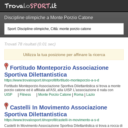
Discipline olimpiche a Monte Porzio Catone
Trovati 78 risultati (0.01 sec)
Utilizza la tua posizione per affinare la ricerca
Fortitudo Monteporzio Associazione
Sportiva Dilettantistica
https://www.trovalosport.it/noprofit/fortitudo-monteporzio-a-s-d
Fortitudo Monteporzio Associazione Sportiva Dilettantistica si trova a monte
porzio catone ed è affiliata all'ASI, alla UISP. L'associazione è nata con
l'intento di aumentare la forma fisica e il benessere delle persone
|
|
|
|
UISP
Fitness
Monte Porzio Catone
Roma
Lazio
organizzando corsi sul territorio (anche per bambini e ragazzi). Le loro
attività aiutano a sviluppare le capacità motorie e fisiche ed a aiutano a il
proprio aspetto fisico per arrivare ad una maggior sicurezza individuale
Castelli In Movimento Associazione
operando anche sulla propria autostima. I loro istruttori sono i più
Sportiva Dilettantistica
professionali della zona e si formano costantemente partecipando ai corsi
{text_aff3} per garantire la massima serenità e professionalità ai loro iscritti. Il
https://www.trovalosport.it/noprofit/castelli-in-movimento-a-s-d
risultato e il divertimento che nascono facendo fitness rendono questa attività
Castelli In Movimento Associazione Sportiva Dilettantistica si trova a rocca di
davvero speciale, per cui, una volta che sarete partiti, non potrete più