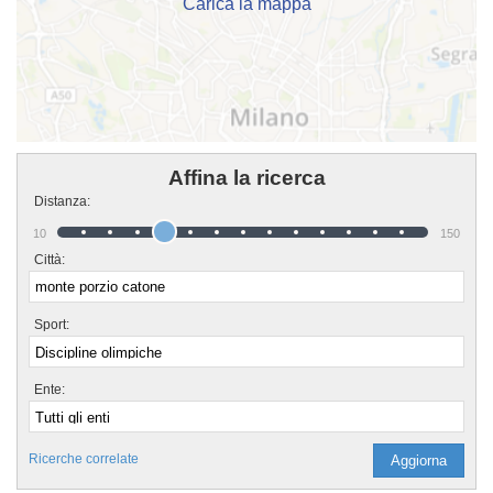
Carica la mappa
Affina la ricerca
Distanza:
10
150
Città:
Sport:
Ente:
Ricerche correlate