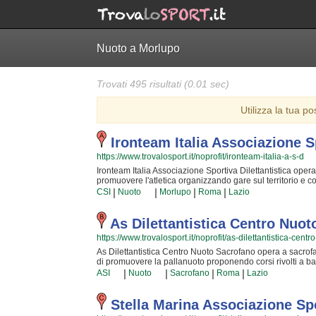
Nuoto a Morlupo
Trovati 495 risultati (0.01 sec)
Utilizza la tua po
Ironteam Italia Associazione Sp
https://www.trovalosport.it/noprofit/ironteam-italia-a-s-d
Ironteam Italia Associazione Sportiva Dilettantistica opera 
promuovere l'atletica organizzando gare sul territorio e cors
miglioramento delle capacità motorie e fisiche degli atleti
|
|
|
|
CSI
Nuoto
Morlupo
Roma
Lazio
quotidianamente affrontando sfide difficili. Proprio per que
grado di trasmettere quegli ideali in cui Ironteam Italia As
passione, i sacrifici e la continua ricerca della chiave per
As Dilettantistica Centro Nuo
unico e da cui si viene immediatamente rapiti. Ironteam It
https://www.trovalosport.it/noprofit/as-dilettantistica-cent
potrai trovare nuovi amici con cui allenarti, istruttori qua
di più sui loro corsi puoi andare in sede o inviare un mes
As Dilettantistica Centro Nuoto Sacrofano opera a sacrofan
di promuovere la pallanuoto proponendo corsi rivolti a ba
nella comunità di sacrofano ha educato generazioni di atle
|
|
|
|
ASI
Nuoto
Sacrofano
Roma
Lazio
tipico degli sport di squadra. I loro istruttori di pallanuoto
adatti a sviluppare il talento dei bambini che iniziano a g
questo motivo As Dilettantistica Centro Nuoto Sacrofano s
Stella Marina Associazione Spo
possa raggiungere il successo che merita in un ambiente 