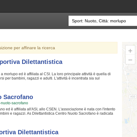
sizione per affinare la ricerca
ortiva Dilettantistica
a morlupo ed è affiliata al CSI. La loro principale attività è quella di
i per bambini, ragazzi e adulti. L'attività è incentrata sia sul
 sia sulla creazione di quelle qualità personali che si acquisiscono
sto motivo gli allenatori sono tra i più preparati della zona e sono in
sociazione Sportiva Dilettantistica crede fin dalla sua genesi. La
 crescere e superare i propri limiti personali rendono l'atletica uno sport
to Sacrofano
alia Associazione Sportiva Dilettantistica è una grande comunità in cui
ro-nuoto-sacrofano
lificati e un ambiente sereno. Se vuoi iscriverti o semplicemente scoprire
saggio cliccando sul bottone "Contattaci" presente nella pagina.
o ed è affiliata all'ASI, allo CSEN. L'associazione è nata con l'intento
mbini e ragazzi. As Dilettantistica Centro Nuoto Sacrofano è radicata
ti, accompagnandoli in tutto il percorso di crescita e di maturazione
 sono tra i più esperti e qualificati della zona e sono sicuramente i più
iocare e dei ragazzi che vogliono raggiungere livelli di eccellenza. Per
arà contenta di accogliere anche tuo figlio nell'associazione, perché
rtiva Dilettantistica
amichevole e con un sacco di nuovi amici. Gli allenamenti si svolgono