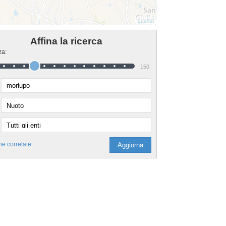
Affina la ricerca
za:
150
he correlate