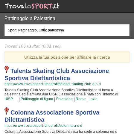
Pattinaggio a Palestrina
Trovati 106 risultati (0.01 sec)
Utilizza la tua posizione per affinare la ricerca
Talents Skating Club Associazione
Sportiva Dilettantistica
https://www.trovalosport.it/noprofit/talents-skating-club-a-s-d
Talents Skating Club Associazione Sportiva Dilettantistica si trova a
palestrina ed è affiliata alla UISP. L'associazione è nata con l'intento di
promuovere il pattinaggio di figura proponendo gare sul territorio e corsi per
|
|
|
|
UISP
Pattinaggio di figura
Palestrina
Roma
Lazio
bambini, ragazzi e adulti. L'attività è incentrata sia sulla definizione delle
capacità motorie e fisiche degli atleti sia sulla creazione di quelle qualità
personali che si acquisiscono quotidianamente affrontando sfide difficili.
Colonna Associazione Sportiva
Proprio per questo motivo gli istruttori sono tra i più preparati della provincia
Dilettantistica
e sono capaci di trasmettere quelle qualità in cui Talents Skating Club
Associazione Sportiva Dilettantistica crede fin dalla sua nascita. La passione,
https://www.trovalosport.it/noprofit/colonna-a-s-d
i sacrifici e la continua ricerca della chiave per crescere e superare i propri
Colonna Associazione Sportiva Dilettantistica ha sede a colonna ed è
limiti personali rendono il pattinaggio di figura uno sport unico e da cui si