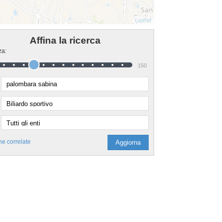
Affina la ricerca
za:
150
he correlate