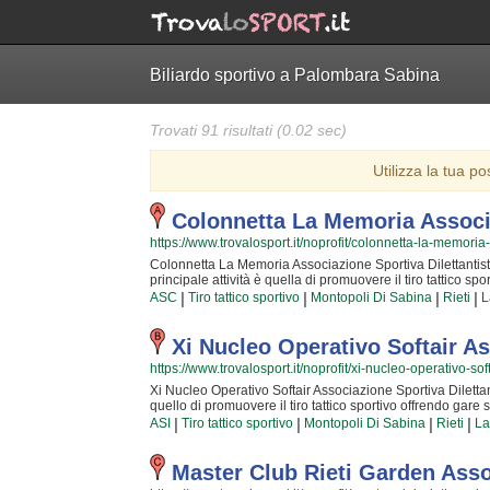
Biliardo sportivo a Palombara Sabina
Trovati 91 risultati (0.02 sec)
Utilizza la tua po
Colonnetta La Memoria Associa
https://www.trovalosport.it/noprofit/colonnetta-la-memoria
Colonnetta La Memoria Associazione Sportiva Dilettantistic
principale attività è quella di promuovere il tiro tattico sp
L'attività è incentrata sia sullo sviluppo delle capacità mot
|
|
|
|
ASC
Tiro tattico sportivo
Montopoli Di Sabina
Rieti
L
che si acquisiscono quotidianamente affrontando sfide comp
della zona e sono capaci di trasmettere quelle qualità in
fin dalla sua nascita. La passione, i sacrifici e la continua
Xi Nucleo Operativo Softair A
rendono il tiro tattico sportivo uno sport unico e da cui
https://www.trovalosport.it/noprofit/xi-nucleo-operativo-sof
Sportiva Dilettantistica è una grande famiglia in cui potrai 
ideale. Se vuoi iscriverti o semplicemente avere più inf
Xi Nucleo Operativo Softair Associazione Sportiva Dilettanti
cliccando sul bottone "Contattaci" presente nella pagina.
quello di promuovere il tiro tattico sportivo offrendo gare su
sia sul miglioramento delle capacità motorie e fisiche degli
|
|
|
|
ASI
Tiro tattico sportivo
Montopoli Di Sabina
Rieti
La
acquisiscono quotidianamente affrontando sfide complesse.
zona e sono capaci di trasmettere quelle qualità in cui Xi
dalla sua genesi. La passione, i sacrifici e la continua ric
Master Club Rieti Garden Asso
rendono il tiro tattico sportivo uno sport unico e da cui 