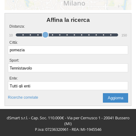
Affina la ricerca
Distanza:
10
150
Città:
Sport:
Ente:
Ricerche correlate
dSmart s.r.l. - Cap. Soc. 110.000€ - Via per Cernusco 1 - 20041 Bussero
(MI)
P.iva: 07236320961 - REA: MI-1945546