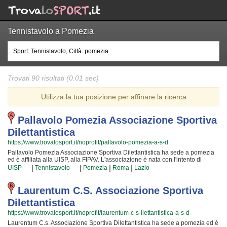
Tennistavolo a Pomezia
Trovati 90 risultati (0.01 sec)
Utilizza la tua posizione per affinare la ricerca
Pallavolo Pomezia Associazione Sportiva
Dilettantistica
https://www.trovalosport.it/noprofit/pallavolo-pomezia-a-s-d
Pallavolo Pomezia Associazione Sportiva Dilettantistica ha sede a pomezia
ed è affiliata alla UISP, alla FIPAV. L'associazione è nata con l'intento di
migliorare la forma fisica e il benessere delle persone organizzando lezioni
|
|
|
|
UISP
Tennistavolo
Pomezia
Roma
Lazio
sul territorio (anche per bambini e ragazzi). I loro corsi sono utili a sviluppare
le capacità motorie e fisiche ed a aiutano a il proprio aspetto fisico per
arrivare ad una maggior sicurezza individuale operando anche sulla propria
Laurentum C.s. Associazione Sportiva
autostima. I loro istruttori sono i più preparati della zona e si preparano
Dilettantistica
costantemente partecipando alle lezioni {text_aff3} per assicurare la
massima tranquillità e professionalità ai loro iscritti. Il risultato e il
https://www.trovalosport.it/noprofit/laurentum-c-s-ilettantistica-a-s-d
divertimento che nascono facendo aerobica rendono questa attività davvero
Laurentum C.s. Associazione Sportiva Dilettantistica ha sede a pomezia ed è
speciale, per cui, una volta che sarete partiti, non potrete più farne a meno!