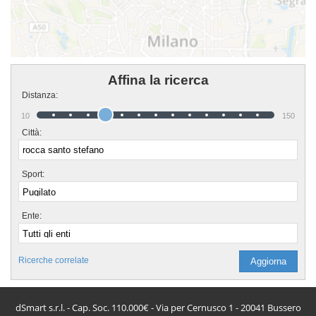
Affina la ricerca
Distanza:
10
150
Città:
Sport:
Ente:
Ricerche correlate
dSmart s.r.l. - Cap. Soc. 110.000€ - Via per Cernusco 1 - 20041 Bussero