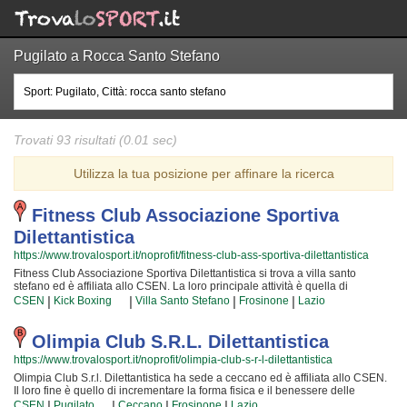
Pugilato a Rocca Santo Stefano
Trovati 93 risultati (0.01 sec)
Utilizza la tua posizione per affinare la ricerca
Fitness Club Associazione Sportiva
Dilettantistica
https://www.trovalosport.it/noprofit/fitness-club-ass-sportiva-dilettantistica
Fitness Club Associazione Sportiva Dilettantistica si trova a villa santo
stefano ed è affiliata allo CSEN. La loro principale attività è quella di
promuovere La kick boxing organizzando corsi per bambini, ragazzi e adulti.
|
|
|
|
CSEN
Kick Boxing
Villa Santo Stefano
Frosinone
Lazio
Se desiderate che vostro figlio o vostra figlia impari la disciplina, il rispetto e
la concentrazione, La kick boxing è sicuramente lo sport giusto. I loro maestri
di kick boxing seguiranno i vostri figli passo per passo, ma restando sempre
Olimpia Club S.r.l. Dilettantistica
nell'ottica di sviluppare i talenti e le capacità personali di ciascun atleta.
https://www.trovalosport.it/noprofit/olimpia-club-s-r-l-dilettantistica
Fitness Club Associazione Sportiva Dilettantistica da sempre accoglie i
bambini e i ragazzi di villa santo stefano, in un ambiente serio e sano, in cui i
Olimpia Club S.r.l. Dilettantistica ha sede a ceccano ed è affiliata allo CSEN.
vostri figli troveranno sicuramente uno sfogo e uno svago e tanti nuovi amici.
Il loro fine è quello di incrementare la forma fisica e il benessere delle
Gli allenamenti si svolgono in palestra a villa santo stefano e seguono
persone organizzando lezioni sul territorio (anche per bambini e ragazzi). Le
|
|
|
|
CSEN
Pugilato
Ceccano
Frosinone
Lazio