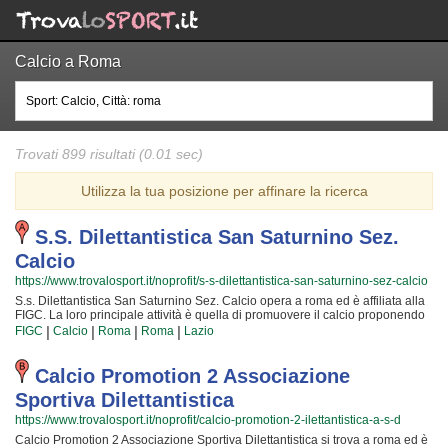
Calcio a Roma
Trovati 899 risultati (0.01 sec)
Utilizza la tua posizione per affinare la ricerca
S.s. Dilettantistica San Saturnino Sez.
Calcio
https://www.trovalosport.it/noprofit/s-s-dilettantistica-san-saturnino-sez-calcio
S.s. Dilettantistica San Saturnino Sez. Calcio opera a roma ed è affiliata alla
FIGC. La loro principale attività è quella di promuovere il calcio proponendo
corsi rivolti a bambini e ragazzi. S.s. Dilettantistica San Saturnino Sez. Calcio
|
|
|
|
FIGC
Calcio
Roma
Roma
Lazio
è radicata nella comunità di roma e al loro interno sono cresciute
generazioni di bambini e ragazzi che hanno imparato i valori fondamentali
dello sport e l'importanza del lavoro di squadra. I loro istruttori di calcio sono
Calcio Promotion 2 Associazione
tra i più esperti e qualificati della zona e sono sicuramente i più adatti a
Sportiva Dilettantistica
sviluppare il talento dei bambini che iniziano a giocare e dei ragazzi che
vogliono raggiungere livelli di eccellenza. Per questo motivo S.s.
https://www.trovalosport.it/noprofit/calcio-promotion-2-ilettantistica-a-s-d
Dilettantistica San Saturnino Sez. Calcio sarà felice di accogliere anche tuo
Calcio Promotion 2 Associazione Sportiva Dilettantistica si trova a roma ed è
figlio nell'associazione, perché possa raggiungere il successo che merita in