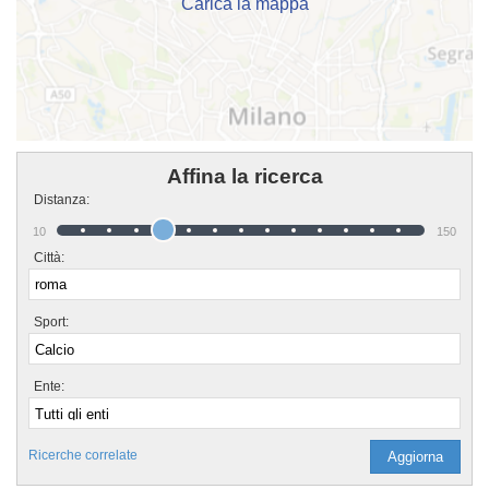
Carica la mappa
Affina la ricerca
Distanza:
10
150
Città:
Sport:
Ente:
Ricerche correlate