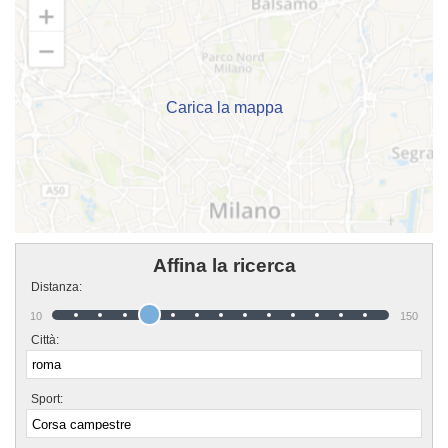
imparati in una vita! Chi vuole fare oggi corsa campestre deve affidarsi
solamente a dei sicuri professionisti. Associazione Sportiva Dilettantistica
Sabina Marathon Club è in quel gruppo di associazioni che possono
davvero offrire questa sicurezza. Associazione Sportiva Dilettantistica Sabina
Marathon Club è una grande famiglia in cui potrai trovare un ambiente
amichevole e sereno in cui trascorrere davvero amichevole il tuo tempo. Se
vuoi iscriverti o semplicemente informarti sui loro corsi puoi recarti in sede o
mandare un messaggio cliccando sul bottone "Contattaci" presente nella
Carica la mappa
pagina.
Affina la ricerca
Distanza:
10
150
Città:
Sport: