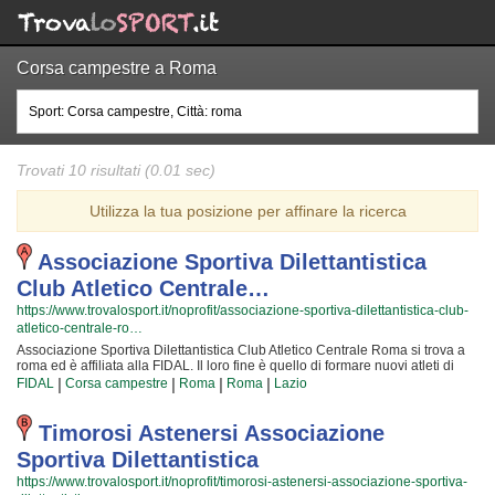
Corsa campestre a Roma
Trovati 10 risultati (0.01 sec)
Utilizza la tua posizione per affinare la ricerca
Associazione Sportiva Dilettantistica
Club Atletico Centrale…
https://www.trovalosport.it/noprofit/associazione-sportiva-dilettantistica-club-
atletico-centrale-ro…
Associazione Sportiva Dilettantistica Club Atletico Centrale Roma si trova a
roma ed è affiliata alla FIDAL. Il loro fine è quello di formare nuovi atleti di
corsa campestre e metterli alla prova attraverso le gare cui partecipiamo o
|
|
|
|
FIDAL
Corsa campestre
Roma
Roma
Lazio
che organizzano insieme alla FIDAL! Il tutto all'insegna della massima
sicurezza e... del divertimento! Certo, non tutti possono avere la certezza di
diventare dei campioni ma è certezza che ognuno possa avere questa
Timorosi Astenersi Associazione
ambizione e coltivare i propri sogni! Gli istruttori sono i migliori della
Sportiva Dilettantistica
Provincia ed hanno alle loro spalle anni ed anni di esperienza nel settore;
per loro non c'è cosa più bella del crescere nuove generazioni di atleti e
https://www.trovalosport.it/noprofit/timorosi-astenersi-associazione-sportiva-
mettere a disposizione la propria passione, abilità... e i tanti trucchetti