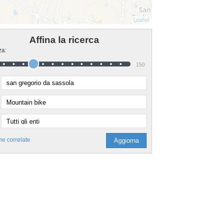
Affina la ricerca
za:
150
he correlate