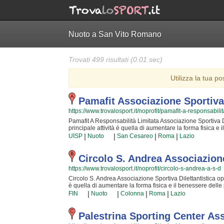
Nuoto a San Vito Romano
Trovati 499 risultati (0.01 sec)
Utilizza la tua po
Pamafit Associazione Sportiva
https://www.trovalosport.it/noprofit/pamafit-a-responsabilit
Pamafit A Responsabilità Limitata Associazione Sportiva Dil
principale attività è quella di aumentare la forma fisica e
bambini e ragazzi). Le loro lezioni sono utili a sviluppare l
|
|
|
|
UISP
Nuoto
San Cesareo
Roma
Lazio
arrivare ad una maggior sicurezza individuale operando an
si aggiornano costantemente partecipando agli aggiorname
loro iscritti. Il risultato e il divertimento che nascono fa
Circolo S. Andrea Associazione
che sarete partiti, non potrete più farne a meno! Cosa s
https://www.trovalosport.it/noprofit/circolo-s-andrea-a-s-d
Sportiva Dilettantistica è una grande comunità in cui potr
semplicemente informarti sui loro corsi puoi andare in se
Circolo S. Andrea Associazione Sportiva Dilettantistica oper
nella pagina.
è quella di aumentare la forma fisica e il benessere delle
ragazzi). Le loro attività aiutano a sviluppare le capacità 
|
|
|
|
FIN
Nuoto
Colonna
Roma
Lazio
una maggior sicurezza individuale operando anche sulla pro
aggiornano costantemente partecipando alle lezioni {text_
iscritti. Il risultato e il divertimento che nascono facendo
Palestrina Sporting Center As
sarete partiti, non potrete più rinunciarvi! Provare per cr