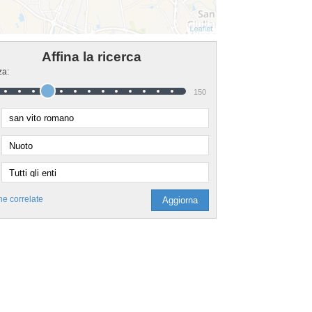
Affina la ricerca
za:
150
he correlate