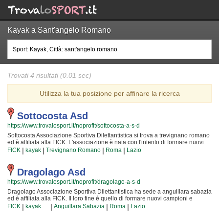
Kayak a Sant'angelo Romano
Trovati 4 risultati (0.01 sec)
Utilizza la tua posizione per affinare la ricerca
Sottocosta Asd
https://www.trovalosport.it/noprofit/sottocosta-a-s-d
Sottocosta Associazione Sportiva Dilettantistica si trova a trevignano romano
ed è affiliata alla FICK. L'associazione è nata con l'intento di formare nuovi
atleti di sport acquatici e metterli alla prova attraverso le gare cui
|
|
|
|
FICK
kayak
Trevignano Romano
Roma
Lazio
partecipiamo o che organizzano insieme alla FICK! Il tutto all'insegna della
massima sicurezza e... del divertimento! Certo, non tutti possono avere la
sicurezza di diventare dei campioni ma è certezza che ognuno possa avere
Dragolago Asd
questa ambizione e coltivare i propri sogni! Gli istruttori sono i più preparati
https://www.trovalosport.it/noprofit/dragolago-a-s-d
della Provincia ed hanno alle loro spalle anni ed anni di esperienza nel
settore; per loro non c'è cosa migliore del crescere nuove generazioni di
Dragolago Associazione Sportiva Dilettantistica ha sede a anguillara sabazia
atleti e condividere la propria passione, abilità... e i tanti trucchetti imparati in
ed è affiliata alla FICK. Il loro fine è quello di formare nuovi campioni e
tutta una vita! Chi vuole fare oggi sport acquatici deve affidarsi unicamente a
metterli alla prova attraverso le gare cui partecipiamo o che organizzano
|
|
|
|
FICK
kayak
Anguillara Sabazia
Roma
Lazio
dei sinceri professionisti. Sottocosta Associazione Sportiva Dilettantistica è in
insieme alla FICK! Il tutto all'insegna della massima sicurezza e... del
quel gruppo di associazioni che possono davvero dare questa sicurezza.
divertimento! Certo, non tutti possono avere la certezza di diventare dei