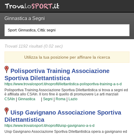
Ginnastica a Segni
Trovati 1192 risultati (0.02 sec)
Utilizza la tua posizione per affinare la ricerca
Polisportiva Training Associazione
Sportiva Dilettantistica
https://www.trovalosport.it/noprofit/ilettantistica-polisportiva-training-a-s-d
Polisportiva Training Associazione Sportiva Dilettantistica si trova a segni ed
è affiliata allo CSAIn. Il loro fine è quello di promuovere Le arti marziali
organizzando corsi per bambini, ragazzi e adulti. Se desiderate che vostro
|
|
|
|
CSAIn
Ginnastica
Segni
Roma
Lazio
figlio o vostra figlia impari la disciplina, il rispetto e la concentrazione, Le arti
marziali è sicuramente lo sport giusto. I loro maestri di arti marziali
seguiranno i vostri figli quotidianamente, ma restando sempre nell'ottica di
Uisp Gavignano Associazione Sportiva
sviluppare i talenti e le capacità personali di ciascun atleta. Polisportiva
Dilettantistica
Training Associazione Sportiva Dilettantistica da sempre accoglie i bambini e
i ragazzi di segni, in un ambiente serio e sano, in cui i vostri figli troveranno
https://www.trovalosport.it/noprofit/uisp-gavignano-a-s-d
sicuramente uno sfogo e uno svago e tanti nuovi amici. Gli allenamenti si
Uisp Gavignano Associazione Sportiva Dilettantistica opera a gavignano ed
svolgono in palestra a segni e coincidono con il calendario scolastico mentre