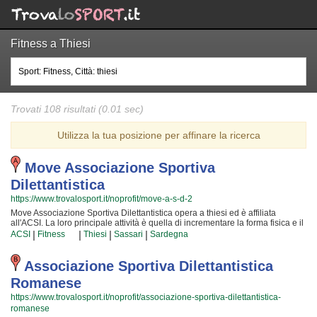
Fitness a Thiesi
Trovati 108 risultati (0.01 sec)
Utilizza la tua posizione per affinare la ricerca
Move Associazione Sportiva
Dilettantistica
https://www.trovalosport.it/noprofit/move-a-s-d-2
Move Associazione Sportiva Dilettantistica opera a thiesi ed è affiliata
all'ACSI. La loro principale attività è quella di incrementare la forma fisica e il
benessere delle persone organizzando corsi sul territorio (anche per
|
|
|
|
ACSI
Fitness
Thiesi
Sassari
Sardegna
bambini e ragazzi). Le loro lezioni servono a sviluppare le capacità motorie e
fisiche ed a servono a il proprio aspetto fisico per raggiungere una maggior
sicurezza individuale lavorando anche sulla propria autostima. I loro
Associazione Sportiva Dilettantistica
insegnanti sono i migliori della provincia e si preparano costantemente
Romanese
partecipando ai corsi {text_aff3} per assicurare la massima tranquillità e
professionalità ai loro iscritti. Il risultato e il divertimento che si producono
https://www.trovalosport.it/noprofit/associazione-sportiva-dilettantistica-
facendo aerobica rendono questa attività davvero speciale, per cui, una volta
romanese
che avrete iniziato, non potrete più dimenticarla! Cosa aspetti ancora per