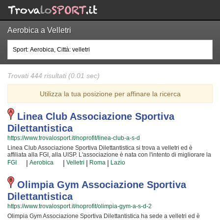
Aerobica a Velletri
Trovati 444 risultati (0.01 sec)
Utilizza la tua posizione per affinare la ricerca
Linea Club Associazione Sportiva
Dilettantistica
https://www.trovalosport.it/noprofit/linea-club-a-s-d
Linea Club Associazione Sportiva Dilettantistica si trova a velletri ed è
affiliata alla FGI, alla UISP. L'associazione è nata con l'intento di migliorare la
forma fisica e il benessere delle persone organizzando lezioni sul territorio
|
|
|
|
FGI
Aerobica
Velletri
Roma
Lazio
(anche per bambini e ragazzi). Le loro lezioni servono a sviluppare le
capacità motorie e fisiche ed a aiutano a il proprio aspetto fisico per arrivare
ad una maggior sicurezza individuale lavorando anche sulla propria
Olimpia Gym Associazione Sportiva
autostima. I loro insegnanti sono i più bravi della provincia e si formano
Dilettantistica
costantemente partecipando alle lezioni {text_aff3} per garantire la massima
tranquillità e professionalità ai loro iscritti. Il risultato e il divertimento che si
https://www.trovalosport.it/noprofit/olimpia-gym-a-s-d-2
producono facendo aerobica rendono questa attività davvero speciale, per
Olimpia Gym Associazione Sportiva Dilettantistica ha sede a velletri ed è
cui, una volta che avrete cominciato, non potrete più farne a meno! Prova... e