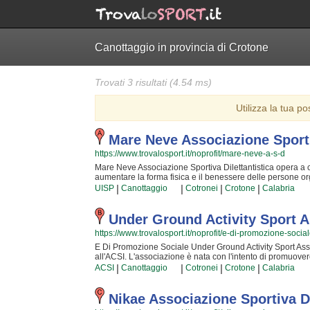
Canottaggio in provincia di Crotone
Trovati 3 risultati (4.54 ms)
Utilizza la tua po
Mare Neve Associazione Sporti
https://www.trovalosport.it/noprofit/mare-neve-a-s-d
Mare Neve Associazione Sportiva Dilettantistica opera a cotr
aumentare la forma fisica e il benessere delle persone org
lezioni sono utili a sviluppare le capacità motorie e fisich
|
|
|
|
UISP
Canottaggio
Cotronei
Crotone
Calabria
sicurezza individuale lavorando anche sulla propria autost
costantemente partecipando agli aggiornamenti {text_aff3} p
risultato e il divertimento che si producono facendo yoga 
Under Ground Activity Sport A
iniziato, non potrete più farne a meno! Prova... e vedrai
https://www.trovalosport.it/noprofit/e-di-promozione-socia
in cui potrai trovare un ambiente sincero e sereno. Se vuoi
sede o inviare un messaggio cliccando sul bottone "Conta
E Di Promozione Sociale Under Ground Activity Sport Assoc
all'ACSI. L'associazione è nata con l'intento di promuovere
volete rendere il vostro tempo libero più interessante con u
|
|
|
|
ACSI
Canottaggio
Cotronei
Crotone
Calabria
loro istruttori preparati e professionali si impegneranno 
stimolante con i loro corsi di alpinismo. Inserita da tem
Activity Sport Associazione Sportiva Dilettantistica è fa
Nikae Associazione Sportiva Di
concedersi qualche svago all'aria aperta e a contatto con 