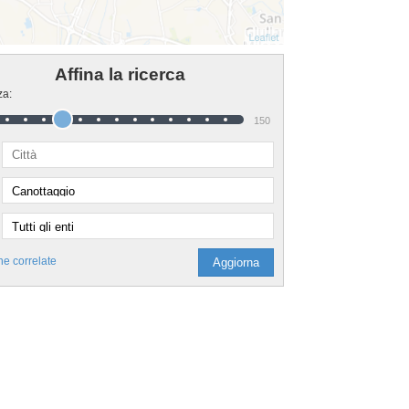
Affina la ricerca
za:
150
he correlate