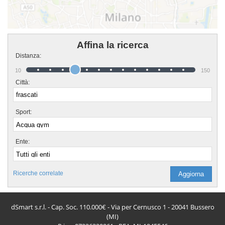
Affina la ricerca
Distanza:
10
150
Città:
Sport:
Ente:
Ricerche correlate
dSmart s.r.l. - Cap. Soc. 110.000€ - Via per Cernusco 1 - 20041 Bussero
(MI)