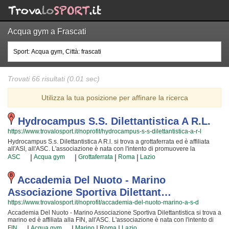
Acqua gym a Frascati
Trovati 66 risultati (0.01 sec)
Utilizza la tua posizione per affinare la ricerca
Hydrocampus S.s. Dilettantistica A R.l.
https://www.trovalosport.it/noprofit/hydrocampus-s-s-dilettantistica-a-r-l
Hydrocampus S.s. Dilettantistica A R.l. si trova a grottaferrata ed è affiliata
all'ASI, all'ASC. L'associazione è nata con l'intento di promuovere la
pallanuoto organizzando corsi rivolti a bambini e ragazzi. Hydrocampus S.s.
|
|
|
|
ASC
Acqua gym
Grottaferrata
Roma
Lazio
Dilettantistica A R.l. è radicata nella comunità di grottaferrata e al loro interno
sono cresciute generazioni di bambini e ragazzi che hanno imparato i valori
fondamentali dello sport e l'importanza del lavoro di squadra. I loro istruttori
Accademia Del Nuoto - Marino
di pallanuoto sono tra i più esperti e qualificati della zona e sono
Associazione Sportiva Dilettant…
sicuramente i più adatti a sviluppare il talento dei bambini che iniziano a
giocare e dei ragazzi che vogliono raggiungere livelli di eccellenza. Per
https://www.trovalosport.it/noprofit/accademia-del-nuoto-marino-a-s-d
questo motivo Hydrocampus S.s. Dilettantistica A R.l. sarà lieta di accogliere
Accademia Del Nuoto - Marino Associazione Sportiva Dilettantistica si trova a
anche tuo figlio all'interno dell'associazione, perché possa raggiungere il
marino ed è affiliata alla FIN, all'ASC. L'associazione è nata con l'intento di
successo che merita in un ambiente amichevole e con un sacco di nuovi
incrementare la forma fisica e il benessere delle persone organizzando corsi
|
|
|
|
amici. Gli allenamenti si svolgono in piscina a {city} e coincidono con il
FIN
Acqua gym
Marino
Roma
Lazio