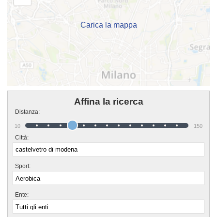
tempo libero lontano dagli affanni quotidiani. Se vuoi iscriverti o
semplicemente avere più informazioni sui loro corsi puoi venire in sede o
inviare un messaggio cliccando sul bottone "Contattaci" presente nella
pagina.
Carica la mappa
Affina la ricerca
Distanza:
10
150
Città:
Sport:
Ente: