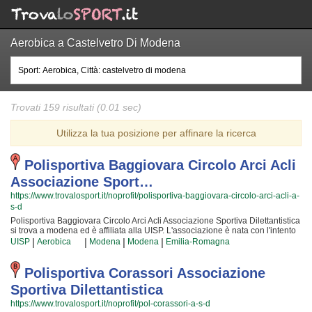
Aerobica a Castelvetro Di Modena
Trovati 159 risultati (0.01 sec)
Utilizza la tua posizione per affinare la ricerca
Polisportiva Baggiovara Circolo Arci Acli
Associazione Sport…
https://www.trovalosport.it/noprofit/polisportiva-baggiovara-circolo-arci-acli-a-
s-d
Polisportiva Baggiovara Circolo Arci Acli Associazione Sportiva Dilettantistica
si trova a modena ed è affiliata alla UISP. L'associazione è nata con l'intento
di promuovere Le arti marziali organizzando corsi rivolti a bambini, ragazzi e
|
|
|
|
UISP
Aerobica
Modena
Modena
Emilia-Romagna
adulti. Se desiderate che vostro figlio o vostra figlia impari la disciplina, il
rispetto e la concentrazione, Le arti marziali è sicuramente lo sport giusto. I
loro maestri di arti marziali seguiranno i vostri figli quotidianamente, ma
Polisportiva Corassori Associazione
restando sempre nell'ottica di sviluppare i talenti e le capacità personali di
Sportiva Dilettantistica
ciascun atleta. Polisportiva Baggiovara Circolo Arci Acli Associazione
Sportiva Dilettantistica da sempre accoglie i bambini e i ragazzi di modena,
https://www.trovalosport.it/noprofit/pol-corassori-a-s-d
in un ambiente serio e sano, in cui i vostri figli troveranno sicuramente uno