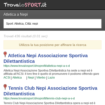
Atletica a Nepi
Trovati 436 risultati (0.01 sec)
Utilizza la tua posizione per affinare la ricerca
Atletica Nepi Associazione Sportiva
Dilettantistica
https://www.trovalosport.it/noprofit/atletica-nepi-a-s-d
Atletica Nepi Associazione Sportiva Dilettantistica ha sede a nepi ed è
affiliata all'ACSI. Il loro fine è quello di promuovere il podismo offrendo gare
sul territorio e corsi per bambini, ragazzi e adulti. L'attività è incentrata sia sul
|
|
|
|
ACSI
Atletica
Nepi
Viterbo
Lazio
miglioramento delle capacità motorie e fisiche degli atleti sia sulla
formazione di quelle qualità personali che si acquisiscono quotidianamente
affrontando sfide difficili. Proprio per questo motivo gli allenatori sono tra i più
Tennis Club Nepi Associazione Sportiva
preparati della zona e sono in grado di trasmettere quelle qualità in cui
Dilettantistica
Atletica Nepi Associazione Sportiva Dilettantistica crede fin dalla sua genesi.
La passione, i sacrifici e la continua ricerca della chiave per crescere e
https://www.trovalosport.it/noprofit/tennis-club-nepi-a-s-d
superare i propri limiti personali rendono il podismo uno sport unico e da cui
Tennis Club Nepi Associazione Sportiva Dilettantistica opera a nepi ed è
si viene immediatamente colpiti. Atletica Nepi Associazione Sportiva