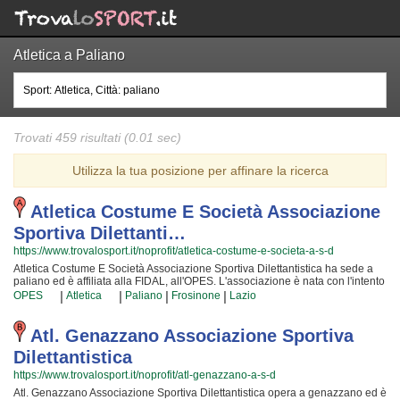
Atletica a Paliano
Trovati 459 risultati (0.01 sec)
Utilizza la tua posizione per affinare la ricerca
Atletica Costume E Società Associazione
Sportiva Dilettanti…
https://www.trovalosport.it/noprofit/atletica-costume-e-societa-a-s-d
Atletica Costume E Società Associazione Sportiva Dilettantistica ha sede a
paliano ed è affiliata alla FIDAL, all'OPES. L'associazione è nata con l'intento
di promuovere l'atletica proponendo gare sul territorio e corsi per bambini,
|
|
|
|
OPES
Atletica
Paliano
Frosinone
Lazio
ragazzi e adulti. L'attività è incentrata sia sulla definizione delle capacità
motorie e fisiche degli atleti sia sulla creazione di quelle qualità personali
che si acquisiscono quotidianamente affrontando sfide difficili. Proprio per
Atl. Genazzano Associazione Sportiva
questo motivo gli istruttori sono tra i più preparati della provincia e sono in
Dilettantistica
grado di trasmettere quegli ideali in cui Atletica Costume E Società
Associazione Sportiva Dilettantistica crede fin dalla sua nascita. La passione,
https://www.trovalosport.it/noprofit/atl-genazzano-a-s-d
i sacrifici e la continua ricerca della chiave per crescere e superare i propri
Atl. Genazzano Associazione Sportiva Dilettantistica opera a genazzano ed è
limiti personali rendono l'atletica uno sport unico e da cui si viene