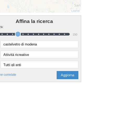
Affina la ricerca
za:
150
he correlate