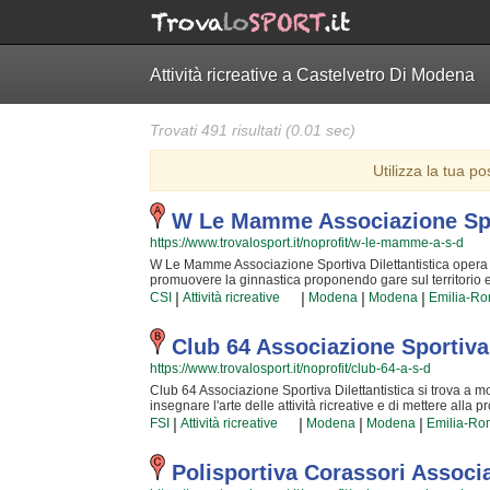
Attività ricreative a Castelvetro Di Modena
Trovati 491 risultati (0.01 sec)
Utilizza la tua po
W Le Mamme Associazione Spor
https://www.trovalosport.it/noprofit/w-le-mamme-a-s-d
W Le Mamme Associazione Sportiva Dilettantistica opera a 
promuovere la ginnastica proponendo gare sul territorio e c
definizione delle capacità motorie e fisiche degli atleti s
|
|
|
|
CSI
Attività ricreative
Modena
Modena
Emilia-R
quotidianamente affrontando sfide articolate. Proprio per q
convinti di poter trasmettere quei valori in cui W Le Mamm
passione, i sacrifici e la continua ricerca della chiave per
Club 64 Associazione Sportiva 
sport unico e da cui si viene immediatamente rapiti. W 
https://www.trovalosport.it/noprofit/club-64-a-s-d
in cui potrai trovare nuovi amici con cui allenarti, istrutto
scoprire di più sui loro corsi puoi recarti in sede o mand
Club 64 Associazione Sportiva Dilettantistica si trova a mo
pagina.
insegnare l'arte delle attività ricreative e di mettere alla
loro attività si svolgono durante incontri periodici e danno 
|
|
|
|
FSI
Attività ricreative
Modena
Modena
Emilia-R
miglioramenti nel tempo, ma anche di poter confrontare idee e
provincia e sono ormai affiatati da anni ed anni di stretti
che condividere la propria esperienza con i nuovi iscritti! 
Polisportiva Corassori Associa
attività davvero speciale, per cui, una volta che sarete par