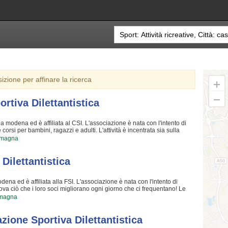
sizione per affinare la ricerca
tiva Dilettantistica
modena ed è affiliata al CSI. L'associazione è nata con l'intento di
orsi per bambini, ragazzi e adulti. L'attività è incentrata sia sulla
ia sulla formazione di quelle qualità personali che si acquisiscono
omagna
uesto motivo gli istruttori sono tra i più preparati della provincia e sono
e Associazione Sportiva Dilettantistica crede fin dalla sua nascita. La
 migliorare e superare i propri limiti personali rendono la ginnastica uno
Dilettantistica
Le Mamme Associazione Sportiva Dilettantistica è una grande comunità
ri qualificati e un ambiente ideale. Se vuoi iscriverti o semplicemente
are un messaggio cliccando sul bottone "Contattaci" presente nella
dena ed è affiliata alla FSI. L'associazione è nata con l'intento di
 prova ciò che i loro soci migliorano ogni giorno che ci frequentano! Le
a chiunque l'opportunità di imparare gli uni dagli altri e di verificare i
omagna
 nuove soluzioni! I loro iscritti "storici" sono tra i migliori della
ssima collaborazione; per loro non c'è attività che dia più soddisfazione
Il divertimento che scaturisce facendo attività ricreative rende questa
zione Sportiva Dilettantistica
titi, non potrete più dimenticarla!! Provateci!!! Club 64 Associazione