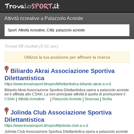
Attività ricreative a Palazzolo Acreide
Trovati 98 risultati (0.01 sec)
Utilizza la tua posizione per affinare la ricerca
Biliardo Akrai Associazione Sportiva
Dilettantistica
https://www.trovalosport.it/noprofit/ilettantistica-biliardo-akrai-a-s-d
Biliardo Akrai Associazione Sportiva Dilettantistica opera a palazzolo acreide
ed è affiliata allo CSAIn. La loro principale attività è quella di promuovere il
calcio balilla proponendo corsi rivolti a bambini e ragazzi. Biliardo Akrai
|
|
|
|
CSAIn
Attività ricreative
Palazzolo Acreide
Siracusa
Sicilia
Associazione Sportiva Dilettantistica è radicata nella comunità di palazzolo
acreide e al loro interno sono cresciute generazioni di bambini e ragazzi che
hanno imparato i valori fondamentali dello sport e l'importanza del lavoro di
Jolinda Club Associazione Sportiva
squadra. I loro istruttori di calcio balilla sono tra i più esperti e qualificati della
Dilettantistica
zona e sono sicuramente i più adatti a sviluppare il talento dei bambini che
iniziano a giocare e dei ragazzi che vogliono raggiungere livelli di
https://www.trovalosport.it/noprofit/jolinda-club-a-s-d
eccellenza. Per questo motivo Biliardo Akrai Associazione Sportiva
Jolinda Club Associazione Sportiva Dilettantistica opera a palazzolo acreide
Dilettantistica sarà lieta di accogliere anche tuo figlio all'interno