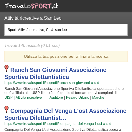
Attività ricreative a San Leo
Trovati 140 risultati (0.01 sec)
Utilizza la tua posizione per affinare la ricerca
Ranch San Giovanni Associazione
Sportiva Dilettantistica
https://www.trovalosport.it/noprofit/ranch-san-giovanni-a-s-d
Ranch San Giovanni Associazione Sportiva Dilettantistica opera a auditore
ed è affiliata alla UISP. Il loro fine è quello di formare nuovi campioni di
equitazione e metterli alla prova attraverso le competizioni cui partecipiamo
|
|
|
|
UISP
Attività ricreative
Auditore
Pesaro Urbino
Marche
o che organizzano insieme alla UISP! Il tutto all'insegna della assoluta
sicurezza e... del divertimento! Certo, non tutti possono avere la sicurezza di
diventare dei campioni ma è certezza che ognuno possa avere questa
Compagnia Del Venga L'ost Associazione
ambizione e coltivare le proprie passioni! Gli istruttori sono i più professionali
Sportiva Dilettantist…
della Provincia ed hanno alle loro spalle anni ed anni di competenze
nell'ambiente; per loro non c'è cosa che dia più soddisfazione del crescere
https://www.trovalosport.it/noprofit/compagnia-del-venga-l-ost-a-s-d
nuove generazioni di atleti e condividere la propria passione, abilità... e i
Compagnia Del Venga L'ost Associazione Sportiva Dilettantistica opera a
tanti trucchetti imparati in una vita! Chi vuole fare oggi equitazione deve