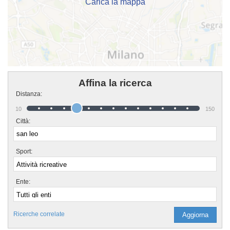
Carica la mappa
Affina la ricerca
Distanza:
10
150
Città:
Sport:
Ente:
Ricerche correlate