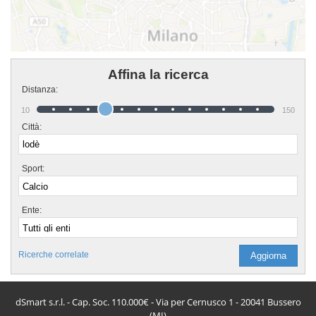
Affina la ricerca
Distanza:
10
150
Città:
Sport:
Ente:
Ricerche correlate
dSmart s.r.l. - Cap. Soc. 110.000€ - Via per Cernusco 1 - 20041 Bussero
(MI)