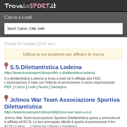
Calcio a Lodè
Trovati 67 risultati (0.01 sec)
Utilizza la tua posizione per affinare la ricerca
S.s.dilettantistica Lodeina
https://www.trovalosport.it/noprofit/s-s-dilettantistica-lodeina
S.s.dilettantistica Lodeina si trova a lodè ed è affiliata alla FIGC.
L'associazione è nata con l'intento di promuovere il calcio organizzando
corsi rivolti a bambini e ragazzi. S.s.dilettantistica Lodeina è radicata nella
|
|
|
|
FIGC
Calcio
Lodè
Nuoro
Sardegna
comunità di lodè e al loro interno sono cresciute generazioni di bambini e
ragazzi che hanno imparato i valori fondamentali dello sport e l'importanza
del lavoro di squadra. I loro istruttori di calcio sono tra i più esperti e
Jchnos War Team Associazione Sportiva
qualificati della zona e sono sicuramente i più adatti a sviluppare il talento
Dilettantistica
dei bambini che iniziano a giocare e dei ragazzi che vogliono raggiungere
livelli di eccellenza. Per questo motivo S.s.dilettantistica Lodeina sarà
https://www.trovalosport.it/noprofit/jchnos-war-team-a-s-d
contenta di accogliere anche tuo figlio all'interno dell'associazione, perché
Jchnos War Team Associazione Sportiva Dilettantistica opera a siniscola ed
possa raggiungere il successo che merita in un ambiente amichevole e con
è affiliata all'ACSI. La loro principale attività è quella di promuovere il tiro
un sacco di nuovi amici. Gli allenamenti si tengono al campo a {city} e
proponendo gare sul territorio e corsi per bambini, ragazzi e adulti. L'attività è
|
|
|
|
seguono l'andamento del calendario scolastico mentre le partite, comprese
ACSI
Calcio
Siniscola
Nuoro
Sardegna