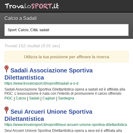
Calcio a Sadali
Trovati 152 risultati (0.01 sec)
Utilizza la tua posizione per affinare la ricerca
Sadali Associazione Sportiva
Dilettantistica
https://www.trovalosport.it/noprofit/sadali-a-s-d
Sadali Associazione Sportiva Dilettantistica opera a sadali ed è affiliata alla
FIGC. L'associazione è nata con l'intento di promuovere il calcio offrendo
corsi rivolti a bambini e ragazzi. Sadali Associazione Sportiva Dilettantistica è
|
|
|
|
FIGC
Calcio
Sadali
Cagliari
Sardegna
radicata nella comunità di sadali e al loro interno sono cresciute generazioni
di bambini e ragazzi che hanno imparato i valori fondamentali dello sport e
l'importanza del lavoro di squadra. I loro istruttori di calcio sono tra i più
Seui Arcueri Unione Sportiva
esperti e qualificati della zona e sono sicuramente i più adatti a sviluppare il
Dilettantistica
talento dei bambini che iniziano a giocare e dei ragazzi che vogliono
raggiungere livelli di eccellenza. Per questo motivo Sadali Associazione
https://www.trovalosport.it/noprofit/seui-arcueri-unione-sportiva-dilettantistica
Sportiva Dilettantistica sarà contenta di accogliere anche tuo figlio all'interno
Seui Arcueri Unione Sportiva Dilettantistica opera a seui ed è affiliata alla
dell'associazione, perché possa raggiungere il successo che merita in un