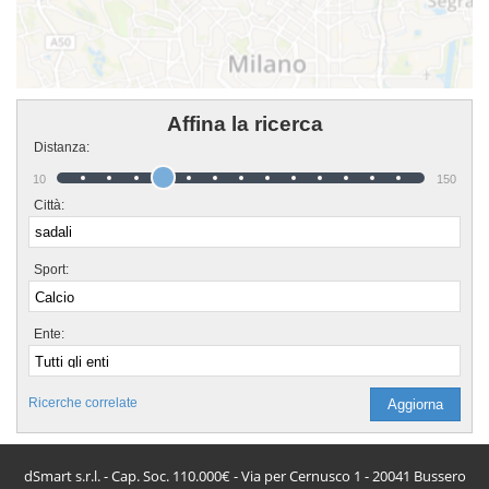
Affina la ricerca
Distanza:
10
150
Città:
Sport:
Ente:
Ricerche correlate
dSmart s.r.l. - Cap. Soc. 110.000€ - Via per Cernusco 1 - 20041 Bussero