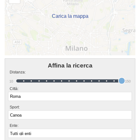
famiglia in cui potrai trovare un ambiente amichevole e sereno in cui passare
davvero gradevole il tuo tempo. Se vuoi iscriverti o semplicemente avere più
informazioni sui loro corsi puoi recarti in sede o inviare un messaggio
cliccando sul bottone "Contattaci" presente nella pagina.
Carica la mappa
Affina la ricerca
Distanza:
10
150
Città:
Sport:
Ente: