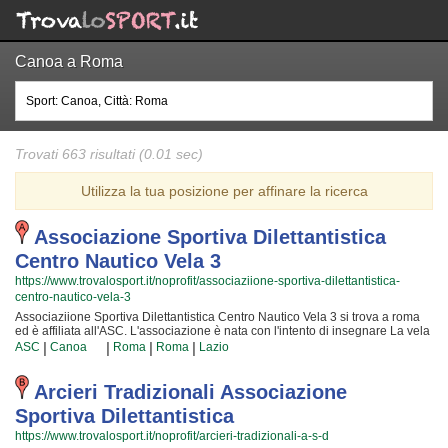
Canoa a Roma
Trovati 663 risultati (0.01 sec)
Utilizza la tua posizione per affinare la ricerca
Associazione Sportiva Dilettantistica
Centro Nautico Vela 3
https://www.trovalosport.it/noprofit/associaziione-sportiva-dilettantistica-
centro-nautico-vela-3
Associaziione Sportiva Dilettantistica Centro Nautico Vela 3 si trova a roma
ed è affiliata all'ASC. L'associazione è nata con l'intento di insegnare La vela
organizzando corsi rivolti a ragazzi, adulti e famiglie. Se volete rendere il
|
|
|
|
ASC
Canoa
Roma
Roma
Lazio
vostro tempo libero più interessante con un'attività un po' diversa dal solito è
il caso di sperimentare La vela. I loro istruttori gentili e professionali si
impegneranno al massimo per rendere la vostra esperienza ancora più
Arcieri Tradizionali Associazione
particolare e stimolante con i loro corsi di vela. Inserita da tempo nella
Sportiva Dilettantistica
comunità di roma, Associaziione Sportiva Dilettantistica Centro Nautico Vela
3 è famosa per rendere più movimentate le giornate di coloro che vogliono
https://www.trovalosport.it/noprofit/arcieri-tradizionali-a-s-d
concedersi qualche svago all'aria aperta e a contatto con la natura. Se vuoi