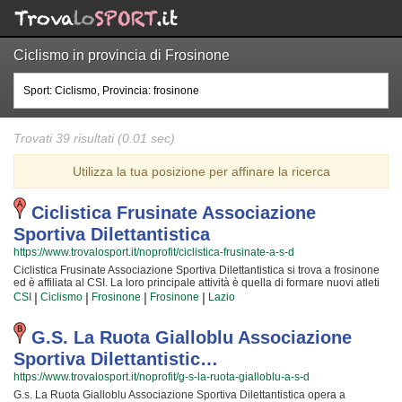
Ciclismo in provincia di Frosinone
Trovati 39 risultati (0.01 sec)
Utilizza la tua posizione per affinare la ricerca
Ciclistica Frusinate Associazione
Sportiva Dilettantistica
https://www.trovalosport.it/noprofit/ciclistica-frusinate-a-s-d
Ciclistica Frusinate Associazione Sportiva Dilettantistica si trova a frosinone
ed è affiliata al CSI. La loro principale attività è quella di formare nuovi atleti
di ciclismo e metterli alla prova attraverso le gare cui partecipiamo o che
|
|
|
|
CSI
Ciclismo
Frosinone
Frosinone
Lazio
organizzano insieme al CSI! Il tutto all'insegna della totale sicurezza e... del
divertimento! Certo, non tutti possono avere la sicurezza di diventare dei
campioni ma è certezza che chiunque possa avere questa ambizione e
G.s. La Ruota Gialloblu Associazione
coltivare le proprie passioni! Gli istruttori sono i più preparati della Provincia
Sportiva Dilettantistic…
ed hanno alle loro spalle anni ed anni di competenze in questo mondo; per
loro non c'è cosa che dia più soddisfazione del crescere nuove generazioni
https://www.trovalosport.it/noprofit/g-s-la-ruota-gialloblu-a-s-d
di atleti e mettere a disposizione la propria passione, abilità... e i tanti
G.s. La Ruota Gialloblu Associazione Sportiva Dilettantistica opera a
trucchetti imparati in una vita di sacrifici! Chi vuole fare oggi ciclismo deve