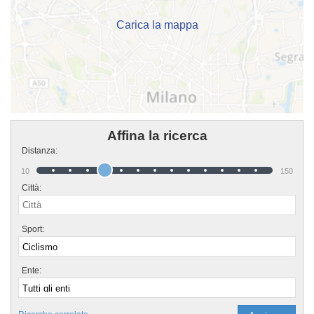
sincero il tuo tempo. Se vuoi iscriverti o semplicemente avere più
informazioni sui loro corsi puoi recarti in sede o scrivere un messaggio
cliccando sul bottone "Contattaci" presente nella pagina.
Carica la mappa
Affina la ricerca
Distanza:
10
150
Città:
Sport:
Ente: