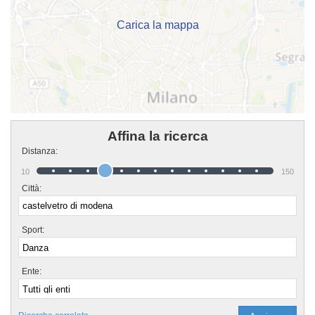
cliccando sul bottone "Contattaci" presente nella pagina.
Carica la mappa
Affina la ricerca
Distanza:
10
150
Città:
Sport:
Ente: