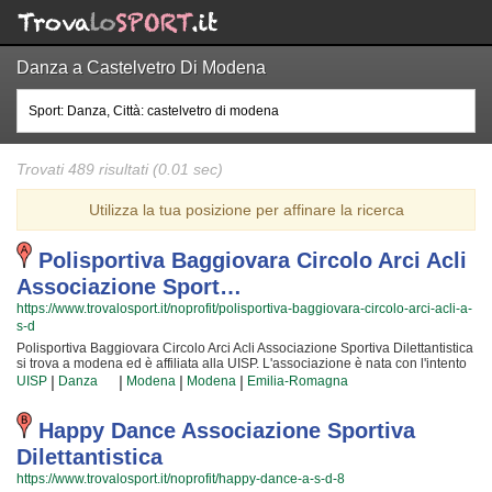
Danza a Castelvetro Di Modena
Trovati 489 risultati (0.01 sec)
Utilizza la tua posizione per affinare la ricerca
Polisportiva Baggiovara Circolo Arci Acli
Associazione Sport…
https://www.trovalosport.it/noprofit/polisportiva-baggiovara-circolo-arci-acli-a-
s-d
Polisportiva Baggiovara Circolo Arci Acli Associazione Sportiva Dilettantistica
si trova a modena ed è affiliata alla UISP. L'associazione è nata con l'intento
di promuovere Le arti marziali organizzando corsi rivolti a bambini, ragazzi e
|
|
|
|
UISP
Danza
Modena
Modena
Emilia-Romagna
adulti. Se desiderate che vostro figlio o vostra figlia impari la disciplina, il
rispetto e la concentrazione, Le arti marziali è sicuramente lo sport giusto. I
loro maestri di arti marziali seguiranno i vostri figli quotidianamente, ma
Happy Dance Associazione Sportiva
restando sempre nell'ottica di sviluppare i talenti e le capacità personali di
Dilettantistica
ciascun atleta. Polisportiva Baggiovara Circolo Arci Acli Associazione
Sportiva Dilettantistica da sempre accoglie i bambini e i ragazzi di modena,
https://www.trovalosport.it/noprofit/happy-dance-a-s-d-8
in un ambiente serio e sano, in cui i vostri figli troveranno sicuramente uno