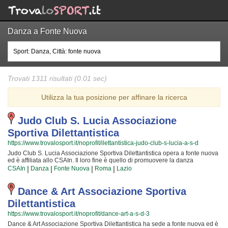
Danza a Fonte Nuova
Trovati 1311 risultati (0.01 sec)
Utilizza la tua posizione per affinare la ricerca
Judo Club S. Lucia Associazione
Sportiva Dilettantistica
https://www.trovalosport.it/noprofit/ilettantistica-judo-club-s-lucia-a-s-d
Judo Club S. Lucia Associazione Sportiva Dilettantistica opera a fonte nuova
ed è affiliata allo CSAIn. Il loro fine è quello di promuovere la danza
proponendo gare sul territorio e corsi per bambini, ragazzi e adulti. L'attività è
|
|
|
|
CSAIn
Danza
Fonte Nuova
Roma
Lazio
incentrata sia sul miglioramento delle capacità motorie e fisiche degli atleti
sia sulla formazione di quelle qualità personali che si acquisiscono
quotidianamente affrontando sfide complesse. Proprio per questo motivo gli
Dance & Art Associazione Sportiva
allenatori sono tra i più preparati della zona e sono convinti di poter
Dilettantistica
trasmettere quegli ideali in cui Judo Club S. Lucia Associazione Sportiva
Dilettantistica crede fin dalla sua fondazione. La passione, i sacrifici e la
https://www.trovalosport.it/noprofit/dance-art-a-s-d-3
continua ricerca della chiave per migliorare e superare i propri limiti
Dance & Art Associazione Sportiva Dilettantistica ha sede a fonte nuova ed è
personali rendono la danza uno sport unico e da cui si viene