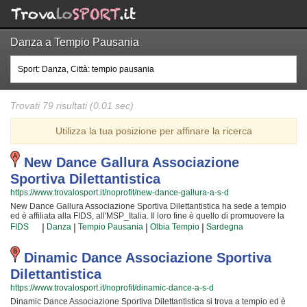
Danza a Tempio Pausania
Trovati 79 risultati (0.01 sec)
Utilizza la tua posizione per affinare la ricerca
New Dance Gallura Associazione
Sportiva Dilettantistica
https://www.trovalosport.it/noprofit/new-dance-gallura-a-s-d
New Dance Gallura Associazione Sportiva Dilettantistica ha sede a tempio
ed è affiliata alla FIDS, all'MSP_Italia. Il loro fine è quello di promuovere la
danza proponendo gare sul territorio e corsi per bambini, ragazzi e adulti.
|
|
|
|
FIDS
Danza
Tempio Pausania
Olbia Tempio
Sardegna
L'attività è incentrata sia sullo sviluppo delle capacità motorie e fisiche degli
atleti sia sulla implementazione di quelle qualità personali che si
acquisiscono quotidianamente affrontando sfide articolate. Proprio per
Dinamic Dance Associazione Sportiva
questo motivo gli allenatori sono tra i più preparati della zona e sono convinti
Dilettantistica
di poter trasmettere quei valori in cui New Dance Gallura Associazione
Sportiva Dilettantistica crede fin dalla sua genesi. La passione, i sacrifici e la
https://www.trovalosport.it/noprofit/dinamic-dance-a-s-d
continua ricerca della chiave per crescere e superare i propri limiti personali
Dinamic Dance Associazione Sportiva Dilettantistica si trova a tempio ed è
rendono la danza uno sport unico e da cui si viene immediatamente colpiti.