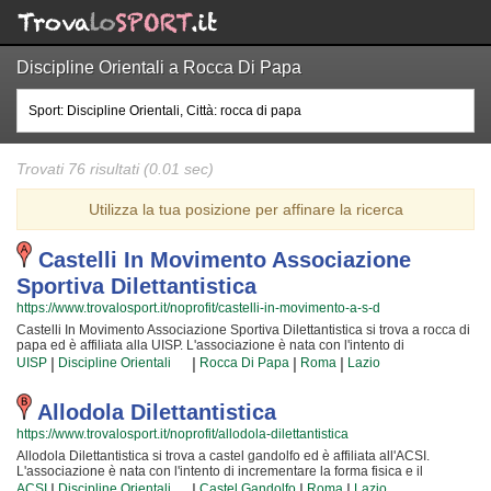
Discipline Orientali a Rocca Di Papa
Trovati 76 risultati (0.01 sec)
Utilizza la tua posizione per affinare la ricerca
Castelli In Movimento Associazione
Sportiva Dilettantistica
https://www.trovalosport.it/noprofit/castelli-in-movimento-a-s-d
Castelli In Movimento Associazione Sportiva Dilettantistica si trova a rocca di
papa ed è affiliata alla UISP. L'associazione è nata con l'intento di
promuovere Le discipline orientali organizzando corsi per bambini, ragazzi e
|
|
|
|
UISP
Discipline Orientali
Rocca Di Papa
Roma
Lazio
adulti. Se desiderate che vostro figlio o vostra figlia impari la disciplina, il
rispetto e la concentrazione, Le discipline orientali è sicuramente lo sport più
adatto. I loro maestri di discipline orientali seguiranno i vostri figli passo per
Allodola Dilettantistica
passo, ma restando sempre nell'ottica di sviluppare i talenti e le capacità
https://www.trovalosport.it/noprofit/allodola-dilettantistica
personali di ciascun atleta. Castelli In Movimento Associazione Sportiva
Dilettantistica da sempre accoglie i bambini e i ragazzi di rocca di papa, in un
Allodola Dilettantistica si trova a castel gandolfo ed è affiliata all'ACSI.
ambiente serio e sano, in cui i vostri figli troveranno sicuramente uno sfogo e
L'associazione è nata con l'intento di incrementare la forma fisica e il
uno svago e tanti nuovi amici. Gli allenamenti si tengono in palestra a rocca
benessere delle persone organizzando corsi sul territorio (anche per
|
|
|
|
ACSI
Discipline Orientali
Castel Gandolfo
Roma
Lazio