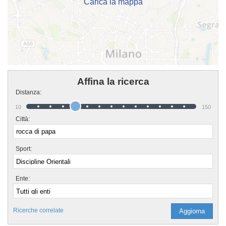
Carica la mappa
Affina la ricerca
Distanza:
10
150
Città:
Sport:
Ente:
Ricerche correlate