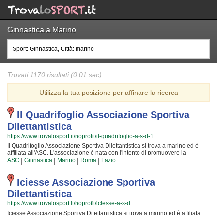
Ginnastica a Marino
Trovati 1170 risultati (0.01 sec)
Utilizza la tua posizione per affinare la ricerca
Il Quadrifoglio Associazione Sportiva
Dilettantistica
https://www.trovalosport.it/noprofit/il-quadrifoglio-a-s-d-1
Il Quadrifoglio Associazione Sportiva Dilettantistica si trova a marino ed è
affiliata all'ASC. L'associazione è nata con l'intento di promuovere la
ginnastica organizzando gare sul territorio e corsi per bambini, ragazzi e
|
|
|
|
ASC
Ginnastica
Marino
Roma
Lazio
adulti. L'attività è incentrata sia sul miglioramento delle capacità motorie e
fisiche degli atleti sia sulla implementazione di quelle qualità personali che si
acquisiscono quotidianamente affrontando sfide difficili. Proprio per questo
Iciesse Associazione Sportiva
motivo gli istruttori sono tra i più preparati della zona e sono in grado di
Dilettantistica
trasmettere quelle qualità in cui Il Quadrifoglio Associazione Sportiva
Dilettantistica crede fin dalla sua nascita. La passione, i sacrifici e la continua
https://www.trovalosport.it/noprofit/iciesse-a-s-d
ricerca della chiave per migliorare e superare i propri limiti personali
Iciesse Associazione Sportiva Dilettantistica si trova a marino ed è affiliata
rendono la ginnastica uno sport unico e da cui si viene immediatamente