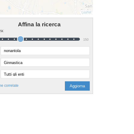
Affina la ricerca
za:
150
he correlate