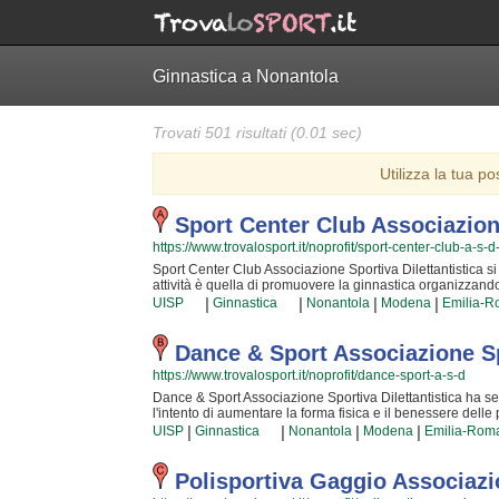
Ginnastica a Nonantola
Trovati 501 risultati (0.01 sec)
Utilizza la tua po
Sport Center Club Associazione
https://www.trovalosport.it/noprofit/sport-center-club-a-s-d
Sport Center Club Associazione Sportiva Dilettantistica si t
attività è quella di promuovere la ginnastica organizzando g
incentrata sia sul miglioramento delle capacità motorie e fi
|
|
|
|
UISP
Ginnastica
Nonantola
Modena
Emilia-
acquisiscono quotidianamente affrontando sfide articolate. 
provincia e sono convinti di poter trasmettere quegli ideal
dalla sua nascita. La passione, i sacrifici e la continua ri
Dance & Sport Associazione Spo
rendono la ginnastica uno sport unico e da cui si viene 
https://www.trovalosport.it/noprofit/dance-sport-a-s-d
Dilettantistica è una grande famiglia in cui potrai trovare n
amichevole. Se vuoi iscriverti o semplicemente scoprire di
Dance & Sport Associazione Sportiva Dilettantistica ha se
cliccando sul bottone "Contattaci" presente nella pagina.
l'intento di aumentare la forma fisica e il benessere dell
ragazzi). Le loro attività servono a sviluppare le capacità 
|
|
|
|
UISP
Ginnastica
Nonantola
Modena
Emilia-Rom
raggiungere una maggior sicurezza individuale operando anc
zona e si aggiornano costantemente partecipando agli aggi
professionalità ai loro iscritti. Il risultato e il divertim
Polisportiva Gaggio Associazio
speciale, per cui, una volta che sarete partiti, non potre