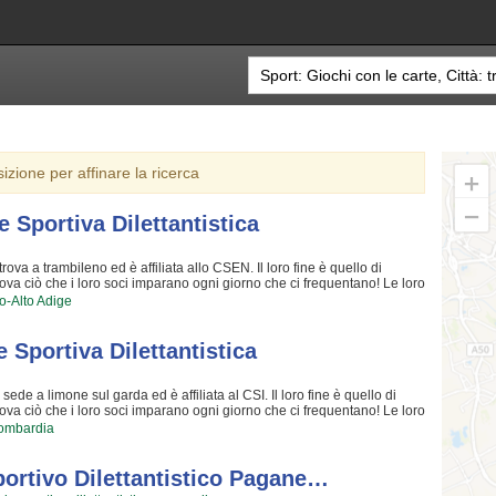
sizione per affinare la ricerca
 Sportiva Dilettantistica
ova a trambileno ed è affiliata allo CSEN. Il loro fine è quello di
prova ciò che i loro soci imparano ogni giorno che ci frequentano! Le loro
l'opportunità di imparare gli uni dagli altri e di verificare i miglioramenti
o-Alto Adige
oni! I loro iscritti "storici" sono tra i più professionali della zona e
razione; per loro non c'è attività migliore che condividere la propria
isce facendo giochi con le carte rende questa attività davvero speciale,
Sportiva Dilettantistica
enticarla!! Cosa aspetti ancora per andare a provare??? Rovereto
de famiglia in cui potrai trovare un ambiente amichevole e amichevole
anni quotidiani. Se vuoi iscriverti o semplicemente scoprire di più sui
ede a limone sul garda ed è affiliata al CSI. Il loro fine è quello di
iccando sul bottone "Contattaci" presente nella pagina.
prova ciò che i loro soci imparano ogni giorno che ci frequentano! Le loro
l'opportunità di imparare gli uni dagli altri e di verificare i progressi nel
ombardia
 I loro iscritti "storici" sono tra i più bravi della zona e sono ormai
per loro non c'è esperienza che dia più soddisfazione che condividere la
che scaturisce facendo giochi con le carte rende questa attività davvero
portivo Dilettantistico Pagane…
ete più dimenticarla!! Cosa aspetti ancora per andare a provare???