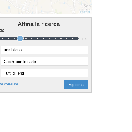
Affina la ricerca
za:
150
he correlate