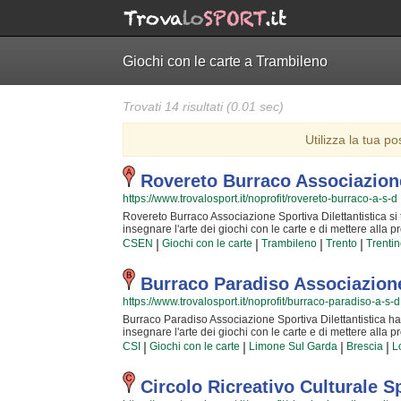
Giochi con le carte a Trambileno
Trovati 14 risultati (0.01 sec)
Utilizza la tua po
Rovereto Burraco Associazione
https://www.trovalosport.it/noprofit/rovereto-burraco-a-s-d
Rovereto Burraco Associazione Sportiva Dilettantistica si tr
insegnare l'arte dei giochi con le carte e di mettere alla 
attività si svolgono durante incontri mensili e danno a tutti 
|
|
|
|
CSEN
Giochi con le carte
Trambileno
Trento
Trentin
nel tempo, ma anche di poter confrontare idee e nuove soluzi
sono ormai affiatati da anni ed anni di strettissima collabo
esperienza con i nuovi iscritti! Il divertimento che scatur
Burraco Paradiso Associazione 
per cui, una volta che sarete partiti, non potrete più dim
https://www.trovalosport.it/noprofit/burraco-paradiso-a-s-d
Burraco Associazione Sportiva Dilettantistica è una gran
in cui passare davvero bene il tuo tempo lontano dagli aff
Burraco Paradiso Associazione Sportiva Dilettantistica ha s
loro corsi puoi andare in sede o mandare un messaggio cl
insegnare l'arte dei giochi con le carte e di mettere alla 
attività si svolgono durante incontri mensili e danno a tutti 
|
|
|
|
CSI
Giochi con le carte
Limone Sul Garda
Brescia
L
tempo, ma anche di poter confrontare idee e nuove soluzioni!
affiatati da anni ed anni di strettissima collaborazione; 
propria esperienza con i nuovi iscritti! La soddisfazione 
Circolo Ricreativo Culturale S
speciale, per cui, una volta che avrete iniziato, non potr