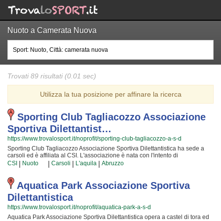
Nuoto a Camerata Nuova
Trovati 89 risultati (0.01 sec)
Utilizza la tua posizione per affinare la ricerca
Sporting Club Tagliacozzo Associazione
Sportiva Dilettantist…
https://www.trovalosport.it/noprofit/sporting-club-tagliacozzo-a-s-d
Sporting Club Tagliacozzo Associazione Sportiva Dilettantistica ha sede a
carsoli ed è affiliata al CSI. L'associazione è nata con l'intento di
incrementare la forma fisica e il benessere delle persone organizzando corsi
|
|
|
|
CSI
Nuoto
Carsoli
L'aquila
Abruzzo
sul territorio (anche per bambini e ragazzi). Le loro attività servono a
sviluppare le capacità motorie e fisiche ed a sono utili a il proprio aspetto
fisico per arrivare ad una maggior sicurezza individuale operando anche
Aquatica Park Associazione Sportiva
sulla propria autostima. I loro istruttori sono i migliori della provincia e si
Dilettantistica
aggiornano costantemente partecipando alle lezioni {text_aff3} per
assicurare la massima sicurezza e professionalità ai loro iscritti. Il risultato e il
https://www.trovalosport.it/noprofit/aquatica-park-a-s-d
divertimento che nascono facendo aerobica rendono questa attività davvero
Aquatica Park Associazione Sportiva Dilettantistica opera a castel di tora ed
speciale, per cui, una volta che sarete partiti, non potrete più farne a meno!