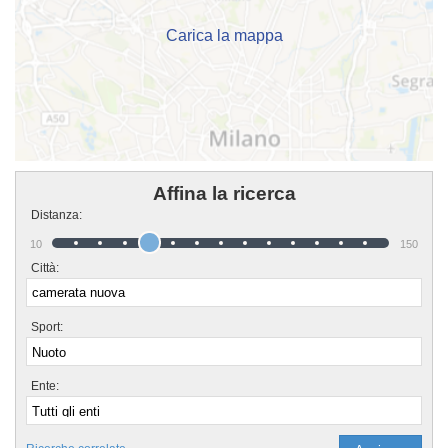
generalmente nel week end. Se vuoi iscriverti o semplicemente informarti sui
loro corsi puoi andare al campo o mandare un messaggio cliccando sul
bottone "Contattaci" presente nella pagina.
Carica la mappa
Affina la ricerca
Distanza:
10
150
Città:
Sport:
Ente: