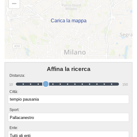
vuoi iscriverti o semplicemente avere più informazioni sui loro corsi puoi
andare in sede o mandare un messaggio cliccando sul bottone "Contattaci"
presente nella pagina.
Carica la mappa
Affina la ricerca
Distanza:
10
150
Città:
Sport:
Ente: