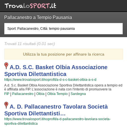
Pallacanestro a Tempio Pausania
Trovati 11 risultati (0.01 sec)
Utilizza la tua posizione per affinare la ricerca
A.d. S.c. Basket Olbia Associazione
Sportiva Dilettantistica
https://www.trovalosport.it/noprofit/a-d-s-c-basket-olbia-a-s-d
A.d. S.c. Basket Olbia Associazione Sportiva Dilettantistica opera a tempio ed
è affiliata alla FIP. L'associazione è nata con l'intento di promuovere la
pallacanestro offrendo corsi rivolti a bambini e ragazzi. A.d. S.c. Basket Olbia
|
|
|
|
FIP
Pallacanestro
Olbia
Olbia Tempio
Sardegna
Associazione Sportiva Dilettantistica è radicata nella comunità di tempio ha
educato generazioni di atleti, accompagnandoli in tutto il percorso di crescita
e di maturazione tipico degli sport di squadra. I loro istruttori di pallacanestro
A. D. Pallacanestro Tavolara Società
sono tra i più esperti e qualificati della zona e sono sicuramente i più adatti a
Sportiva Dilettantisti…
sviluppare il talento dei bambini che iniziano a giocare e dei ragazzi che
vogliono raggiungere livelli di eccellenza. Per questo motivo A.d. S.c. Basket
https://www.trovalosport.it/noprofit/a-d-pallacanestro-tavolara-societa-
Olbia Associazione Sportiva Dilettantistica sarà lieta di accogliere anche tuo
sportiva-dilettantistica
figlio all'interno dell'associazione, perché possa raggiungere il successo che